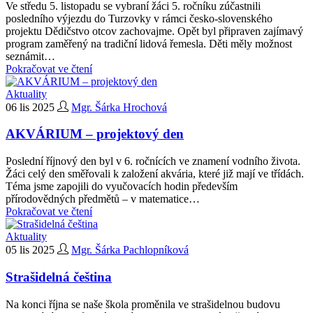
Ve středu 5. listopadu se vybraní žáci 5. ročníku zúčastnili
posledního výjezdu do Turzovky v rámci česko-slovenského
projektu Dědičstvo otcov zachovajme. Opět byl připraven zajímavý
program zaměřený na tradiční lidová řemesla. Děti měly možnost
seznámit…
Pokračovat ve čtení
Aktuality
06 lis 2025
Mgr. Šárka Hrochová
AKVÁRIUM – projektový den
Poslední říjnový den byl v 6. ročnících ve znamení vodního života.
Žáci celý den směřovali k založení akvária, které již mají ve třídách.
Téma jsme zapojili do vyučovacích hodin především
přírodovědných předmětů – v matematice…
Pokračovat ve čtení
Aktuality
05 lis 2025
Mgr. Šárka Pachlopníková
Strašidelná čeština
Na konci října se naše škola proměnila ve strašidelnou budovu