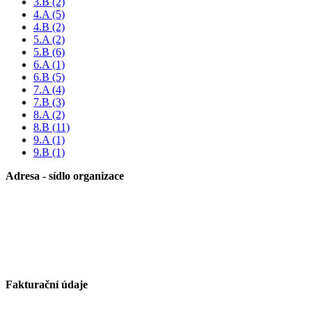
3.B
(2)
4.A
(5)
4.B
(2)
5.A
(2)
5.B
(6)
6.A
(1)
6.B
(5)
7.A
(4)
7.B
(3)
8.A
(2)
8.B
(11)
9.A
(1)
9.B
(1)
Adresa - sídlo organizace
Základní škola Paskov, okres Frýdek-Místek, příspěvková
organizace
Kirilovova 330
739 21 Paskov
Fakturační údaje
Základní škola Paskov, okres Frýdek-Místek, příspěvková