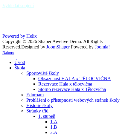
zastávka Paskov,,u hřbitova
Vyhledat spojení
Powered by Helix
Copyright © 2026 Shaper Awetive Demo. All Rights
Reserved.
Designed by
JoomShaper
Powered by
Joomla!
Nahoru
Úvod
Škola
Sportoviště školy
Obsazenost HALA x TĚLOCVIČNA
Rezervace Hala x tělocvična
Storno rezervace Hala x Tělocvična
Eduroam
Prohlášení o přístupnosti webových stránek školy
Historie školy
Stránky tříd
1. stupeň
1.A
1.B
2.A