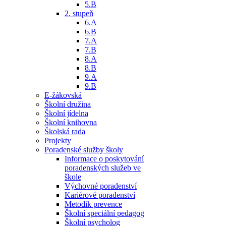
5.B
2. stupeň
6.A
6.B
7.A
7.B
8.A
8.B
9.A
9.B
E-žákovská
Školní družina
Školní jídelna
Školní knihovna
Školská rada
Projekty
Poradenské služby školy
Informace o poskytování
poradenských služeb ve
škole
Výchovné poradenství
Kariérové poradenství
Metodik prevence
Školní speciální pedagog
Školní psycholog