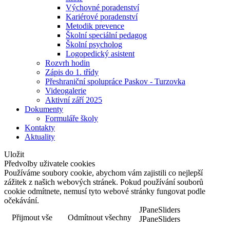
Výchovné poradenství
Kariérové poradenství
Metodik prevence
Školní speciální pedagog
Školní psycholog
Logopedický asistent
Rozvrh hodin
Zápis do 1. třídy
Přeshraniční spolupráce Paskov - Turzovka
Videogalerie
Aktivní září 2025
Dokumenty
Formuláře školy
Kontakty
Aktuality
Uložit
Předvolby uživatele cookies
Používáme soubory cookie, abychom vám zajistili co nejlepší
zážitek z našich webových stránek. Pokud používání souborů
cookie odmítnete, nemusí tyto webové stránky fungovat podle
očekávání.
JPaneSliders
Přijmout vše
Odmítnout všechny
JPaneSliders