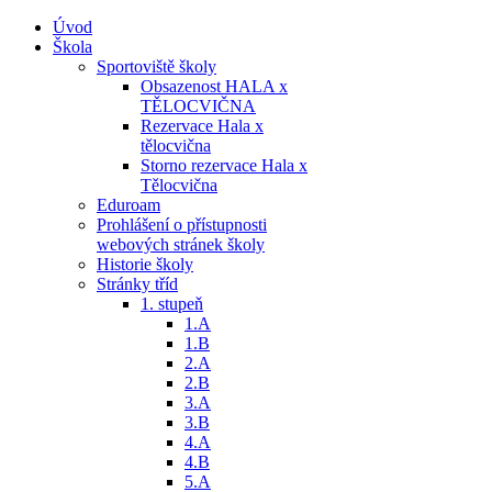
Úvod
Škola
Sportoviště školy
Obsazenost HALA x
TĚLOCVIČNA
Rezervace Hala x
tělocvična
Storno rezervace Hala x
Tělocvična
Eduroam
Prohlášení o přístupnosti
webových stránek školy
Historie školy
Stránky tříd
1. stupeň
1.A
1.B
2.A
2.B
3.A
3.B
4.A
4.B
5.A