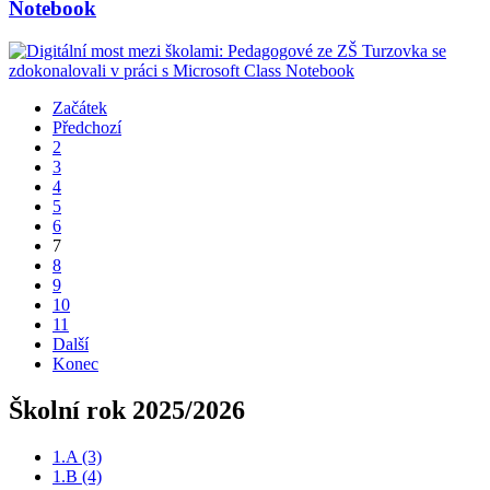
Notebook
Začátek
Předchozí
2
3
4
5
6
7
8
9
10
11
Další
Konec
Školní rok 2025/2026
1.A
(3)
1.B
(4)