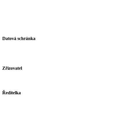
organizace
Kirilovova 330
739 21 Paskov
IČ: 750 26 261
Datová schránka
ID schránky: zjsmnf5
Zřizovatel
Město Paskov
www.mesto-paskov.cz
Ředitelka
Mgr. Lucie Butkovová
Tel.: +420 558 115 012
E-mail:
butkovova@zspaskov.cz