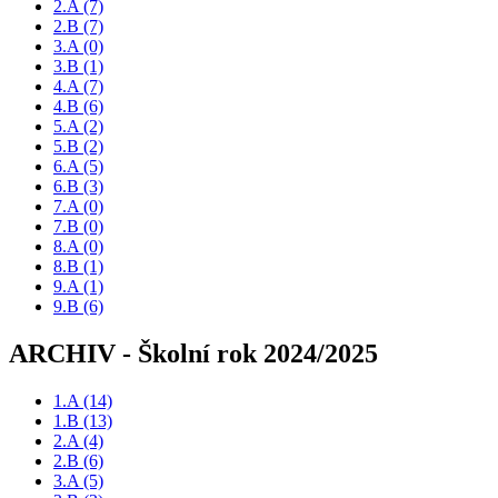
2.A
(7)
2.B
(7)
3.A
(0)
3.B
(1)
4.A
(7)
4.B
(6)
5.A
(2)
5.B
(2)
6.A
(5)
6.B
(3)
7.A
(0)
7.B
(0)
8.A
(0)
8.B
(1)
9.A
(1)
9.B
(6)
ARCHIV - Školní rok 2024/2025
1.A
(14)
1.B
(13)
2.A
(4)
2.B
(6)
3.A
(5)