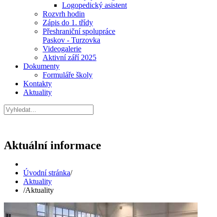
Logopedický asistent
Rozvrh hodin
Zápis do 1. třídy
Přeshraniční spolupráce
Paskov - Turzovka
Videogalerie
Aktivní září 2025
Dokumenty
Formuláře školy
Kontakty
Aktuality
Aktuální informace
Úvodní stránka
/
Aktuality
/
Aktuality