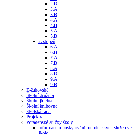
2.B
3.A
3.B
4.A
4.B
5.A
5.B
2. stupeň
6.A
6.B
7.A
7.B
8.A
8.B
9.A
9.B
E-žákovská
Školní družina
Školní jídelna
Školní knihovna
Školská rada
Projekty
Poradenské služby školy
Informace o poskytování poradenských služeb ve
škole