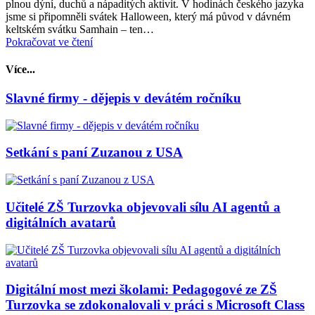
plnou dýní, duchů a nápaditých aktivit. V hodinách českého jazyka
jsme si připomněli svátek Halloween, který má původ v dávném
keltském svátku Samhain – ten…
Pokračovat ve čtení
Více...
Slavné firmy - dějepis v devátém ročníku
Setkání s paní Zuzanou z USA
Učitelé ZŠ Turzovka objevovali sílu AI agentů a
digitálních avatarů
Digitální most mezi školami: Pedagogové ze ZŠ
Turzovka se zdokonalovali v práci s Microsoft Class