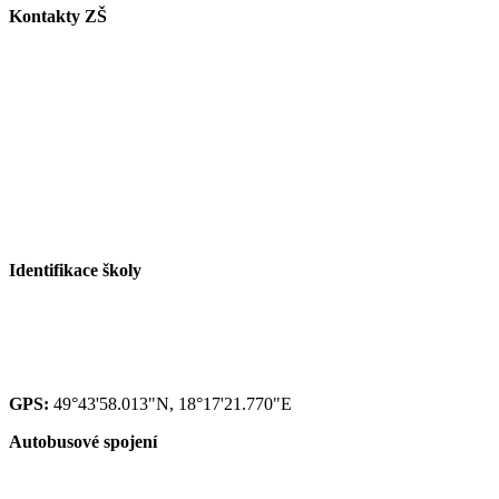
Kontakty ZŠ
Tel. info ZŠ: +420 558 115 011
Tel. jídelna: +420 558 115 008
Tel. družina: +420 558 115 017
Tel. sborovna I. st.: +420 558 115 016
Tel. malá škola: +420 558 115 002
E-mail ZŠ:
info@zspaskov.cz
E-mail jídelna:
jedlickova@zspaskov.cz
E-mail družina:
michalkova@zspaskov.cz
Identifikace školy
Red IZO: 600 134 075
IZO: 102092222
GPS:
49°43'58.013"N, 18°17'21.770"E
Autobusové spojení
zastávka Paskov,,sokolovna - linky 39, 370