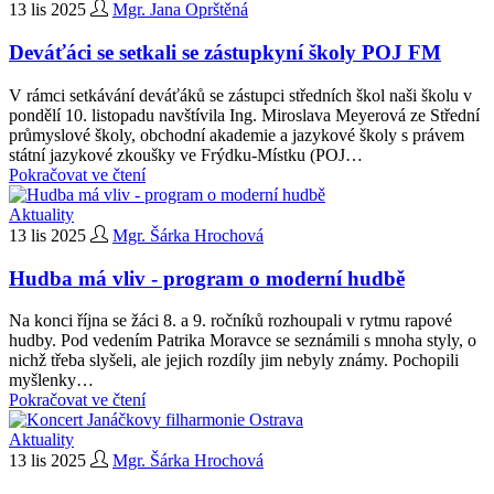
13 lis 2025
Mgr. Jana Oprštěná
Deváťáci se setkali se zástupkyní školy POJ FM
V rámci setkávání deváťáků se zástupci středních škol naši školu v
pondělí 10. listopadu navštívila Ing. Miroslava Meyerová ze Střední
průmyslové školy, obchodní akademie a jazykové školy s právem
státní jazykové zkoušky ve Frýdku-Místku (POJ…
Pokračovat ve čtení
Aktuality
13 lis 2025
Mgr. Šárka Hrochová
Hudba má vliv - program o moderní hudbě
Na konci října se žáci 8. a 9. ročníků rozhoupali v rytmu rapové
hudby. Pod vedením Patrika Moravce se seznámili s mnoha styly, o
nichž třeba slyšeli, ale jejich rozdíly jim nebyly známy. Pochopili
myšlenky…
Pokračovat ve čtení
Aktuality
13 lis 2025
Mgr. Šárka Hrochová