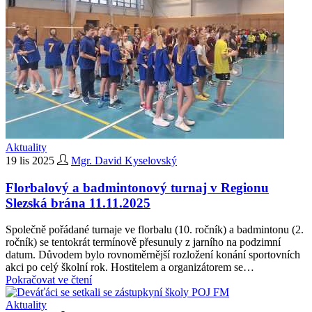
Aktuality
19 lis 2025
Mgr. David Kyselovský
Florbalový a badmintonový turnaj v Regionu
Slezská brána 11.11.2025
Společně pořádané turnaje ve florbalu (10. ročník) a badmintonu (2.
ročník) se tentokrát termínově přesunuly z jarního na podzimní
datum. Důvodem bylo rovnoměrnější rozložení konání sportovních
akci po celý školní rok. Hostitelem a organizátorem se…
Pokračovat ve čtení
Aktuality