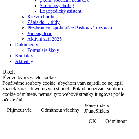
Školní psycholog
Logopedický asistent
Rozvrh hodin
Zápis do 1. třídy
Přeshraniční spolupráce Paskov - Turzovka
Videogalerie
Aktivní září 2025
Dokumenty
Formuláře školy
Kontakty
Aktuality
Uložit
Předvolby uživatele cookies
Používáme soubory cookie, abychom vám zajistili co nejlepší
zážitek z našich webových stránek. Pokud používání souborů
cookie odmítnete, nemusí tyto webové stránky fungovat podle
očekávání.
JPaneSliders
Přijmout vše
Odmítnout všechny
JPaneSliders
OK
Odmítnout