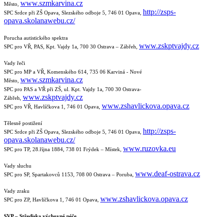
www.szmkarvina.cz
Město,
http://zsps-
SPC Srdce při ZŠ Opava, Slezského odboje 5, 746 01 Opava,
opava.skolanawebu.cz/
Porucha autistického spektra
www.zskptvajdy.cz
SPC pro VŘ, PAS, Kpt. Vajdy
1a
, 700 30 Ostrava – Zábřeh,
Vady řeči
SPC pro MP a VŘ, Komenského 614, 735 06
Karviná - Nové
www.szmkarvina.cz
Město,
SPC pro PAS a VŘ při ZŠ, ul. Kpt. Vajdy 1a, 700 30 Ostrava-
www.zskptvajdy.cz
Zábřeh,
www.zshavlickova.opava.cz
SPC pro VŘ, Havlíčkova 1, 746 01 Opava,
Tělesně postižení
http://zsps-
SPC Srdce při ZŠ Opava, Slezského odboje 5, 746 01 Opava,
opava.skolanawebu.cz/
www.ruzovka.eu
SPC pro TP, 28.října 1884, 738 01 Frýdek – Místek,
Vady sluchu
www.deaf-ostrava.cz
SPC pro SP, Spartakovců 1153, 708 00 Ostrava – Poruba,
Vady zraku
www.zshavlickova.opava.cz
SPC pro ZP, Havlíčkova 1, 746 01 Opava,
SVP
– Střediska výchovné péče