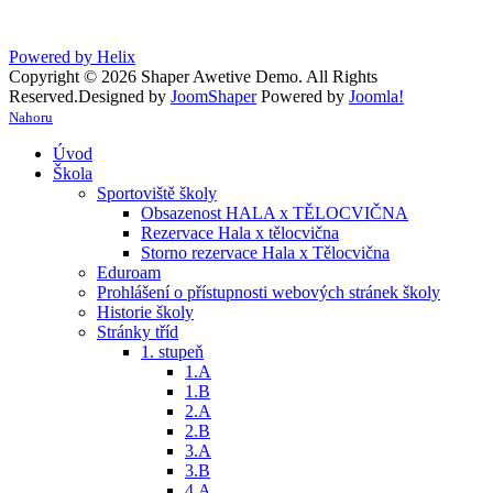
Powered by Helix
Copyright © 2026 Shaper Awetive Demo. All Rights
Reserved.
Designed by
JoomShaper
Powered by
Joomla!
Nahoru
Úvod
Škola
Sportoviště školy
Obsazenost HALA x TĚLOCVIČNA
Rezervace Hala x tělocvična
Storno rezervace Hala x Tělocvična
Eduroam
Prohlášení o přístupnosti webových stránek školy
Historie školy
Stránky tříd
1. stupeň
1.A
1.B
2.A
2.B
3.A
3.B
4.A