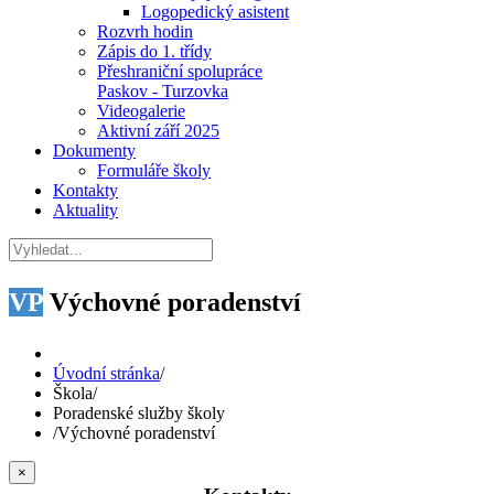
Logopedický asistent
Rozvrh hodin
Zápis do 1. třídy
Přeshraniční spolupráce
Paskov - Turzovka
Videogalerie
Aktivní září 2025
Dokumenty
Formuláře školy
Kontakty
Aktuality
VP
Výchovné poradenství
Úvodní stránka
/
Škola
/
Poradenské služby školy
/
Výchovné poradenství
×