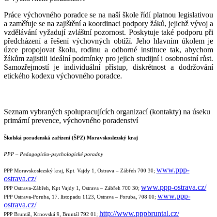
Práce výchovného poradce se na naší škole řídí platnou legislativou
a zaměřuje se na zajištění a koordinaci podpory žáků, jejichž vývoj a
vzdělávání vyžadují zvláštní pozornost. Poskytuje také podporu při
předcházení a řešení výchovných obtíží. Jeho hlavním úkolem je
úzce propojovat školu, rodinu a odborné instituce tak, abychom
žákům zajistili ideální podmínky pro jejich studijní i osobnostní růst.
Samozřejmostí je individuální přístup, diskrétnost a dodržování
etického kodexu výchovného poradce.
Seznam vybraných spolupracujících organizací (kontakty) na úseku
primární prevence, výchovného poradenství
Školská poradenská zařízení (
ŠPZ
)
Moravskoslezský kraj
PPP
– Pedagogicko-psychologické poradny
www.ppp-
PPP Moravskoslezský kraj, Kpt. Vajdy 1, Ostrava – Zábřeh 700 30;
ostrava.cz/
www.ppp-ostrava.cz/
PPP Ostrava-Zábřeh,
Kpt
Vajdy 1, Ostrava – Zábřeh 700 30;
www.ppp-
PPP Ostrava-Poruba, 17. listopadu 1123, Ostrava – Poruba, 708 00;
ostrava.cz/
http://www.pppbruntal.cz/
PPP Bruntál, Krnovská 9, Bruntál 792 01;