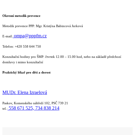
Okresní metodik prevence
Metodik prevence PPP:
Mgr. Kristýna Babincová Jurková
ompa@pppfm.cz
E-mail:
Telefon:
+420 558 644 750
Konzultační hodiny pro ŠMP:
čtvrtek 12.00 – 15.00 hod, nebo na základě předchozí
domluvy i mimo konzultační
Praktický lékař pro děti a dorost
MUDr. Elena
Izraelová
Paskov
, Komenského nábřeží 102, PSČ 739 21
558 671 525,
734 838 214
tel.: