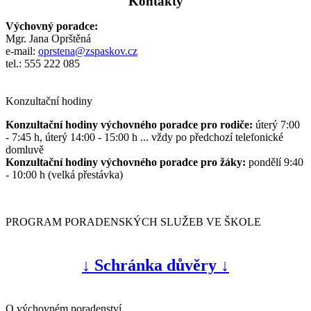
Kontakty
Výchovný poradce:
Mgr. Jana Oprštěná
e-mail:
oprstena@zspaskov.cz
tel.: 555 222 085
Konzultační hodiny
Konzultační hodiny výchovného poradce pro rodiče:
úterý 7:00
- 7:45 h, úterý 14:00 - 15:00 h ... vždy po předchozí telefonické
domluvě
Konzultační hodiny výchovného poradce pro žáky:
pondělí 9:40
- 10:00 h (velká přestávka)
PROGRAM PORADENSKÝCH SLUŽEB VE ŠKOLE
↓ Schránka důvěry ↓
O výchovném poradenství