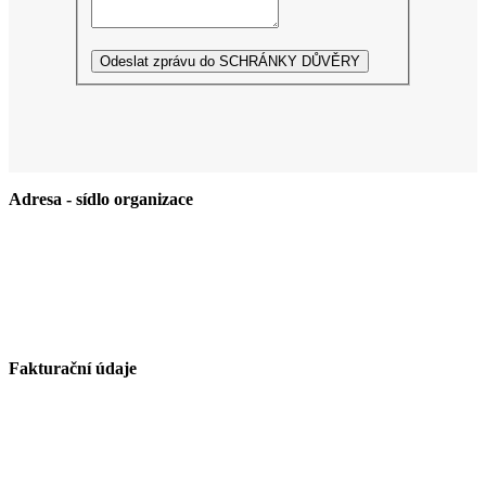
Odeslat zprávu do SCHRÁNKY DŮVĚRY
Adresa - sídlo organizace
Základní škola Paskov, okres Frýdek-Místek, příspěvková
organizace
Kirilovova 330
739 21 Paskov
Fakturační údaje
Základní škola Paskov, okres Frýdek-Místek, příspěvková
organizace
Kirilovova 330
739 21 Paskov
IČ: 750 26 261