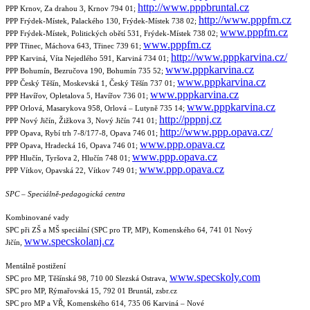
http://www.pppbruntal.cz
PPP Krnov, Za drahou 3, Krnov 794 01;
http://www.pppfm.cz
PPP Frýdek-Místek, Palackého 130, Frýdek-Místek 738 02;
www.pppfm.cz
PPP Frýdek-Místek, Politických obětí 531, Frýdek-Místek 738 02;
www.pppfm.cz
PPP Třinec, Máchova 643, Třinec 739 61;
http://www.pppkarvina.cz/
PPP Karviná, Víta Nejedlého 591, Karviná 734 01;
www.pppkarvina.cz
PPP Bohumín, Bezručova 190, Bohumín 735 52;
www.pppkarvina.cz
PPP Český Těšín, Moskevská 1, Český Těšín 737 01;
www.pppkarvina.cz
PPP Havířov, Opletalova 5, Havířov 736 01;
www.pppkarvina.cz
PPP Orlová, Masarykova 958, Orlová – Lutyně 735 14;
http://pppnj.cz
PPP Nový Jičín, Žižkova 3, Nový Jičín 741 01;
http://www.ppp.opava.cz/
PPP Opava, Rybí trh 7-8/177-8, Opava 746 01;
www.ppp.opava.cz
PPP Opava, Hradecká 16, Opava 746 01;
www.ppp.opava.cz
PPP Hlučín, Tyršova 2, Hlučín 748 01;
www.ppp.opava.cz
PPP Vítkov, Opavská 22, Vítkov 749 01;
SPC
– Speciálně-pedagogická centra
Kombinované vady
SPC při ZŠ a MŠ speciální (SPC pro TP, MP), Komenského 64, 741 01 Nový
www.specskolanj.cz
Jičín,
Mentálně postižení
www.specskoly.com
SPC pro MP, Těšínská 98, 710 00 Slezská Ostrava,
SPC pro MP, Rýmařovská 15, 792 01 Bruntál, zsbr.cz
SPC pro MP a VŘ, Komenského 614, 735 06 Karviná – Nové