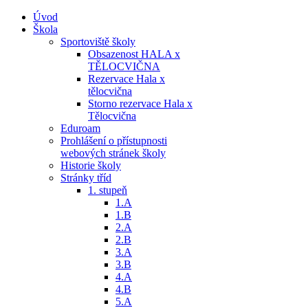
Úvod
Škola
Sportoviště školy
Obsazenost HALA x
TĚLOCVIČNA
Rezervace Hala x
tělocvična
Storno rezervace Hala x
Tělocvična
Eduroam
Prohlášení o přístupnosti
webových stránek školy
Historie školy
Stránky tříd
1. stupeň
1.A
1.B
2.A
2.B
3.A
3.B
4.A
4.B
5.A