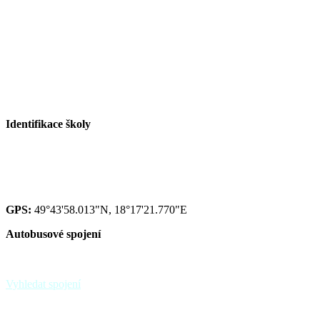
Tel. družina: +420 558 115 017
Tel. sborovna I. st.: +420 558 115 016
Tel. malá škola: +420 558 115 002
E-mail ZŠ:
info@zspaskov.cz
E-mail jídelna:
jedlickova@zspaskov.cz
E-mail družina:
michalkova@zspaskov.cz
Identifikace školy
Red IZO: 600 134 075
IZO: 102092222
GPS:
49°43'58.013"N, 18°17'21.770"E
Autobusové spojení
zastávka Paskov,,sokolovna - linky 39, 370
zastávka Paskov,,u hřbitova
Vyhledat spojení