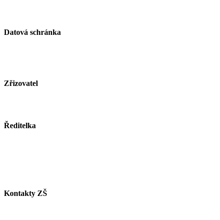
Datová schránka
ID schránky: zjsmnf5
Zřizovatel
Město Paskov
www.mesto-paskov.cz
Ředitelka
Mgr. Lucie Butkovová
Tel.: +420 558 115 012
E-mail:
butkovova@zspaskov.cz
Kontakty ZŠ
Tel. info ZŠ: +420 558 115 011
Tel. jídelna: +420 558 115 008