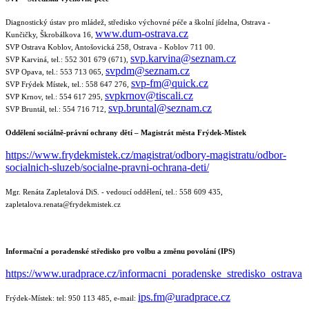
Diagnostický ústav pro mládež, středisko výchovné péče a školní jídelna, Ostrava -
www.dum-ostrava.cz
Kunčičky, Škrobálkova 16,
SVP Ostrava
Koblov
, Antošovická 258, Ostrava -
Koblov
711 00.
svp.karvina@seznam.cz
SVP Karviná, tel.: 552 301 679 (671),
svpdm@seznam.cz
SVP Opava, tel.: 553 713 065,
svp-fm@quick.cz
SVP Frýdek Místek, tel.: 558 647 276,
svpkrnov@tiscali.cz
SVP Krnov, tel.: 554 617 295,
svp.bruntal@seznam.cz
SVP Bruntál, tel.: 554 716 712,
Oddělení sociálně-právní ochrany dětí
– Magistrát města Frýdek-Místek
https://www.frydekmistek.cz/magistrat/odbory-magistratu/odbor-
socialnich-sluzeb/socialne-pravni-ochrana-deti/
Mgr. Renáta Zapletalová DiS.
-
vedoucí oddělení
, tel.: 558 609 435,
zapletalova.renata@frydekmistek.cz
Informační a poradenské středisko pro volbu a změnu povolání (IPS)
https://www.uradprace.cz/informacni_poradenske_stredisko_ostrava
ips.fm@uradprace.cz
Frýdek-Místek:
tel: 950 113
485
,
e-mail: