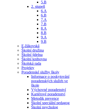
5.B
2. stupeň
6.A
6.B
7.A
7.B
8.A
8.B
9.A
9.B
E-žákovská
Školní družina
Školní jídelna
Školní knihovna
Školská rada
Projekty
Poradenské služby školy
Informace o poskytování
poradenských služeb ve
škole
Výchovné poradenství
Kariérové poradenství
Metodik prevence
Školní speciální pedagog
Školní psycholog