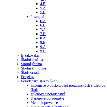
4.B
5.A
5.B
2. stupeň
6.A
6.B
7.A
7.B
8.A
8.B
9.A
9.B
E-žákovská
Školní družina
Školní jídelna
Školní knihovna
Školská rada
Projekty
Poradenské služby školy
Informace o poskytování poradenských služeb ve
škole
Výchovné poradenství
Kariérové poradenství
Metodik prevence
Školní speciální pedagog