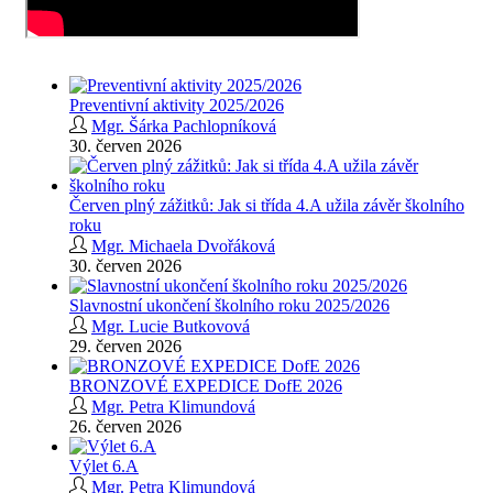
Preventivní aktivity 2025/2026
Mgr. Šárka Pachlopníková
30. červen 2026
Červen plný zážitků: Jak si třída 4.A užila závěr školního
roku
Mgr. Michaela Dvořáková
30. červen 2026
Slavnostní ukončení školního roku 2025/2026
Mgr. Lucie Butkovová
29. červen 2026
BRONZOVÉ EXPEDICE DofE 2026
Mgr. Petra Klimundová
26. červen 2026
Výlet 6.A
Mgr. Petra Klimundová