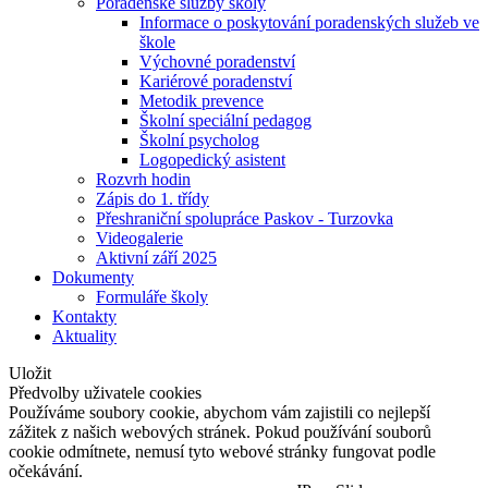
Poradenské služby školy
Informace o poskytování poradenských služeb ve
škole
Výchovné poradenství
Kariérové poradenství
Metodik prevence
Školní speciální pedagog
Školní psycholog
Logopedický asistent
Rozvrh hodin
Zápis do 1. třídy
Přeshraniční spolupráce Paskov - Turzovka
Videogalerie
Aktivní září 2025
Dokumenty
Formuláře školy
Kontakty
Aktuality
Uložit
Předvolby uživatele cookies
Používáme soubory cookie, abychom vám zajistili co nejlepší
zážitek z našich webových stránek. Pokud používání souborů
cookie odmítnete, nemusí tyto webové stránky fungovat podle
očekávání.