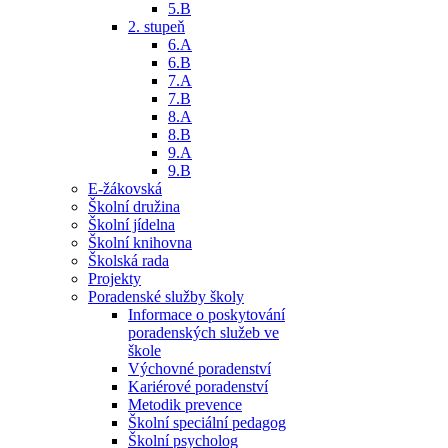
5.B
2. stupeň
6.A
6.B
7.A
7.B
8.A
8.B
9.A
9.B
E-žákovská
Školní družina
Školní jídelna
Školní knihovna
Školská rada
Projekty
Poradenské služby školy
Informace o poskytování
poradenských služeb ve
škole
Výchovné poradenství
Kariérové poradenství
Metodik prevence
Školní speciální pedagog
Školní psycholog