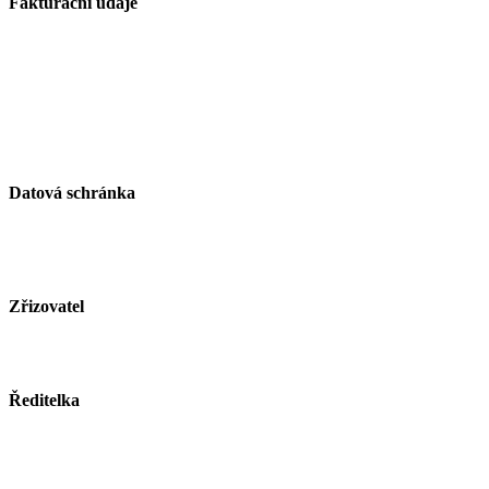
Fakturační údaje
Základní škola Paskov, okres Frýdek-Místek, příspěvková
organizace
Kirilovova 330
739 21 Paskov
IČ: 750 26 261
Datová schránka
ID schránky: zjsmnf5
Zřizovatel
Město Paskov
www.mesto-paskov.cz
Ředitelka
Mgr. Lucie Butkovová
Tel.: +420 558 115 012
E-mail:
butkovova@zspaskov.cz