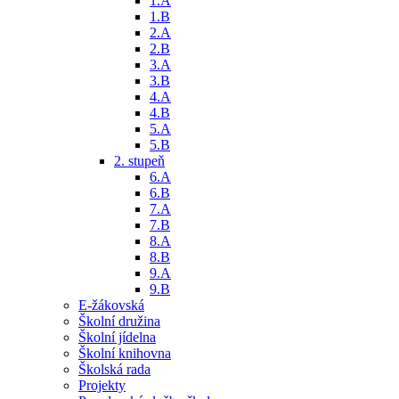
1.A
1.B
2.A
2.B
3.A
3.B
4.A
4.B
5.A
5.B
2. stupeň
6.A
6.B
7.A
7.B
8.A
8.B
9.A
9.B
E-žákovská
Školní družina
Školní jídelna
Školní knihovna
Školská rada
Projekty