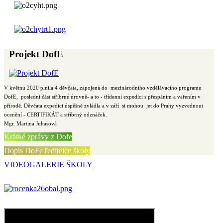
Projekt DofE
V květnu 2020 plnila 4 děvčata, zapojená do mezinárodního vzdělávacího programu
DofE, poslední část stříbrné úrovně- a to - třídenní expedici s přespáním a vařením v
přírodě. Děvčata expedici úspěšně zvládla a v září si mohou jet do Prahy vyzvednout
ocenění - CERTIFIKÁT a stříbrný odznáček.
Mgr. Martina Juhasová
Krátké zprávy z Dofe
Dopis DoFe ředitelce školy
VIDEOGALERIE ŠKOLY