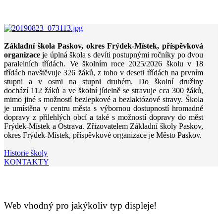
Základní škola Paskov, okres Frýdek-Místek, příspěvková
organizace
je úplná škola s devíti postupnými ročníky po dvou
paralelních třídách. Ve školním roce 2025/2026 školu v 18
třídách navštěvuje 326 žáků, z toho v deseti třídách na prvním
stupni a v osmi na stupni druhém. Do školní družiny
dochází 112 žáků a ve školní jídelně se stravuje cca 300 žáků,
mimo jiné s možností bezlepkové a bezlaktózové stravy. Škola
je umístěna v centru města s výbornou dostupností hromadné
dopravy z přilehlých obcí a také s možností dopravy do měst
Frýdek-Místek a Ostrava. Zřizovatelem Základní školy Paskov,
okres Frýdek-Místek, příspěvkové organizace je Město Paskov.
Historie školy
KONTAKTY
Web vhodný pro jakýkoliv typ displeje!