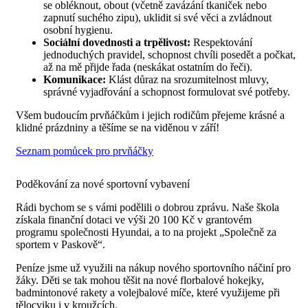
se obléknout, obout (včetně zavázání tkaniček nebo
zapnutí suchého zipu), uklidit si své věci a zvládnout
osobní hygienu.
Sociální dovednosti a trpělivost:
Respektování
jednoduchých pravidel, schopnost chvíli posedět a počkat,
až na mě přijde řada (neskákat ostatním do řeči).
Komunikace:
Klást důraz na srozumitelnost mluvy,
správné vyjadřování a schopnost formulovat své potřeby.
Všem budoucím prvňáčkům i jejich rodičům přejeme krásné a
klidné prázdniny a těšíme se na viděnou v září!
Seznam pomůcek pro prvňáčky
Poděkování za nové sportovní vybavení
Rádi bychom se s vámi podělili o dobrou zprávu. Naše škola
získala finanční dotaci ve výši 20 100 Kč v grantovém
programu společnosti Hyundai, a to na projekt „Společně za
sportem v Paskově“.
Peníze jsme už využili na nákup nového sportovního náčiní pro
žáky. Děti se tak mohou těšit na nové florbalové hokejky,
badmintonové rakety a volejbalové míče, které využijeme při
tělocviku i v kroužcích.