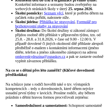
Rozdělení dětí do tříd a organizace prvního týdne:
Konkrétní informace a seznamy budou zveřejněny na
webových stránkách školy v úterý
25. srpna 2026
.
Školní pomůcky:
Seznam věcí
, které je potřeba dětem na
začátek roku pořídit, naleznete níže.
Školní jídelna
:
Přihláška ke stravování
,
Formulář pro
bezhotovostní platby za stravování
Školní družina:
Do školní družiny si zákonní zástupci
přijdou osobně děti přihlásit v přípravném týdnu, tzn. od
25.8. - 28.8. a 31.8.2026, v čase od 9.00 - 12.00 h. V
případě dovolené či jiných okolností dítě přihlaste alespoň
předběžně e-mailem s kontaktními informacemi (jméno
dítěte, telefon a jméno zákonného zástupce) na adresu
omluvenkydruzina@zspaskov.cz
a pak se zastavte osobně
vyplnit závaznou přihlášku.
Na co se s dětmi přes léto zaměřit? (Klíčové dovednosti
předškoláka)
Na schůzce jsme s rodiči hovořili také o tzv. výstupních
kompetencích – tedy o dovednostech, které dětem nejvíce
usnadní první týdny v lavicích. Prosíme rodiče, aby během
prázdnin s dětmi hravou formou procvičovali zejména:
Samoobslužnost a samostatnost:
Schopnost samostatně