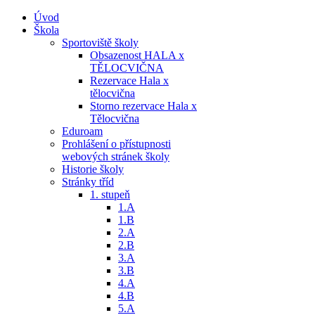
Úvod
Škola
Sportoviště školy
Obsazenost HALA x
TĚLOCVIČNA
Rezervace Hala x
tělocvična
Storno rezervace Hala x
Tělocvična
Eduroam
Prohlášení o přístupnosti
webových stránek školy
Historie školy
Stránky tříd
1. stupeň
1.A
1.B
2.A
2.B
3.A
3.B
4.A
4.B
5.A