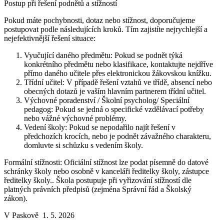
Postup při řešení podnětů a stížností
Pokud máte pochybnosti, dotaz nebo stížnost, doporučujeme
postupovat podle následujících kroků. Tím zajistíte nejrychlejší a
nejefektivnější řešení situace:
Vyučující daného předmětu: Pokud se podnět týká
konkrétního předmětu nebo klasifikace, kontaktujte nejdříve
přímo daného učitele přes elektronickou žákovskou knížku.
Třídní učitel: V případě řešení vztahů ve třídě, absencí nebo
obecných dotazů je vaším hlavním partnerem třídní učitel.
Výchovné poradenství / Školní psycholog/ Speciální
pedagog: Pokud se jedná o specifické vzdělávací potřeby
nebo vážné výchovné problémy.
Vedení školy: Pokud se nepodařilo najít řešení v
předchozích krocích, nebo je podnět závažného charakteru,
domluvte si schůzku s vedením školy.
Formální stížnosti: Oficiální stížnost lze podat písemně do datové
schránky školy nebo osobně v kanceláři ředitelky školy, zástupce
ředitelky školy.. Škola postupuje při vyřizování stížností dle
platných právních předpisů (zejména Správní řád a Školský
zákon).
V Paskově 1. 5. 2026