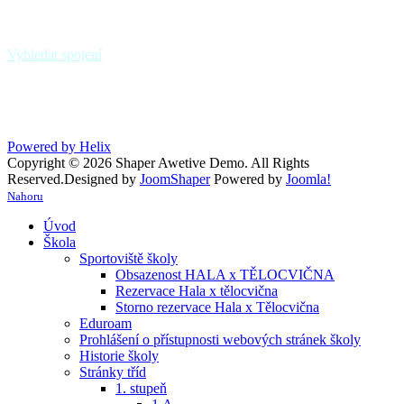
zastávka Paskov,,sokolovna - linky 39, 370
zastávka Paskov,,u hřbitova
Vyhledat spojení
Powered by Helix
Copyright © 2026 Shaper Awetive Demo. All Rights
Reserved.
Designed by
JoomShaper
Powered by
Joomla!
Nahoru
Úvod
Škola
Sportoviště školy
Obsazenost HALA x TĚLOCVIČNA
Rezervace Hala x tělocvična
Storno rezervace Hala x Tělocvična
Eduroam
Prohlášení o přístupnosti webových stránek školy
Historie školy
Stránky tříd
1. stupeň