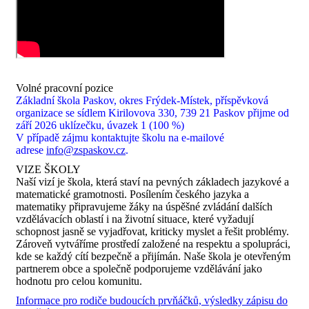
Volné pracovní pozice
Základní škola Paskov, okres Frýdek-Místek, příspěvková
organizace se sídlem Kirilovova 330, 739 21 Paskov přijme od
září 2026
uklízečku, úvazek 1 (100 %)
V případě zájmu kontaktujte školu na e-mailové
adrese
info@zspaskov.cz
.
VIZE ŠKOLY
Naší vizí je škola, která staví na pevných základech jazykové a
matematické gramotnosti. Posílením českého jazyka a
matematiky připravujeme žáky na úspěšné zvládání dalších
vzdělávacích oblastí i na životní situace, které vyžadují
schopnost jasně se vyjadřovat, kriticky myslet a řešit problémy.
Zároveň vytváříme prostředí založené na respektu a spolupráci,
kde se každý cítí bezpečně a přijímán. Naše škola je otevřeným
partnerem obce a společně podporujeme vzdělávání jako
hodnotu pro celou komunitu.
Informace pro rodiče budoucích prvňáčků, výsledky zápisu do