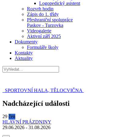
Logopedický asistent
Rozvrh hodin
Zápis do 1. třídy
Přeshraniční spolupráce
Paskov - Turzovka
Videogalerie
Aktivní září 2025
Dokumenty
Formuláře školy
Kontakty
Aktuality
SPORTOVNÍ HALA, TĚLOCVIČNA
Nadcházející události
29
čen
HLAVNÍ PRÁZDNINY
29.06.2026
-
31.08.2026