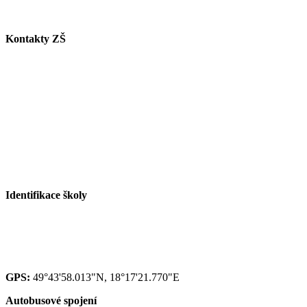
Kontakty ZŠ
Tel. info ZŠ: +420 558 115 011
Tel. jídelna: +420 558 115 008
Tel. družina: +420 558 115 017
Tel. sborovna I. st.: +420 558 115 016
Tel. malá škola: +420 558 115 002
E-mail ZŠ:
info@zspaskov.cz
E-mail jídelna:
jedlickova@zspaskov.cz
E-mail družina:
michalkova@zspaskov.cz
Identifikace školy
Red IZO: 600 134 075
IZO: 102092222
GPS:
49°43'58.013"N, 18°17'21.770"E
Autobusové spojení