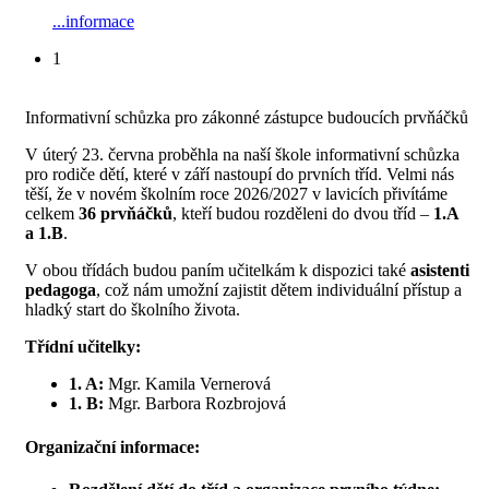
...informace
1
Informativní schůzka pro zákonné zástupce budoucích prvňáčků
V úterý 23. června proběhla na naší škole informativní schůzka
pro rodiče dětí, které v září nastoupí do prvních tříd. Velmi nás
těší, že v novém školním roce 2026/2027 v lavicích přivítáme
celkem
36 prvňáčků
, kteří budou rozděleni do dvou tříd –
1.A
a 1.B
.
V obou třídách budou paním učitelkám k dispozici také
asistenti
pedagoga
, což nám umožní zajistit dětem individuální přístup a
hladký start do školního života.
Třídní učitelky:
1. A:
Mgr. Kamila Vernerová
1. B:
Mgr. Barbora Rozbrojová
Organizační informace: