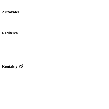
Zřizovatel
Město Paskov
www.mesto-paskov.cz
Ředitelka
Mgr. Lucie Butkovová
Tel.: +420 558 115 012
E-mail:
butkovova@zspaskov.cz
Kontakty ZŠ
Tel. info ZŠ: +420 558 115 011
Tel. jídelna: +420 558 115 008
Tel. družina: +420 558 115 017
Tel. sborovna I. st.: +420 558 115 016
Tel. malá škola: +420 558 115 002
E-mail ZŠ:
info@zspaskov.cz
E-mail jídelna:
jedlickova@zspaskov.cz
E-mail družina:
michalkova@zspaskov.cz