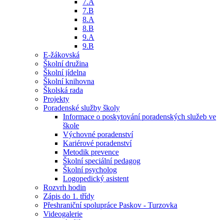
7.A
7.B
8.A
8.B
9.A
9.B
E-žákovská
Školní družina
Školní jídelna
Školní knihovna
Školská rada
Projekty
Poradenské služby školy
Informace o poskytování poradenských služeb ve
škole
Výchovné poradenství
Kariérové poradenství
Metodik prevence
Školní speciální pedagog
Školní psycholog
Logopedický asistent
Rozvrh hodin
Zápis do 1. třídy
Přeshraniční spolupráce Paskov - Turzovka
Videogalerie