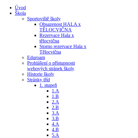
Úvod
Škola
Sportoviště školy
Obsazenost HALA x
TĚLOCVIČNA
Rezervace Hala x
tělocvična
Storno rezervace Hala x
Tělocvična
Eduroam
Prohlášení o přístupnosti
webových stránek školy
Historie školy
Stránky tříd
1. stupeň
1.A
1.B
2.A
2.B
3.A
3.B
4.A
4.B
5.A