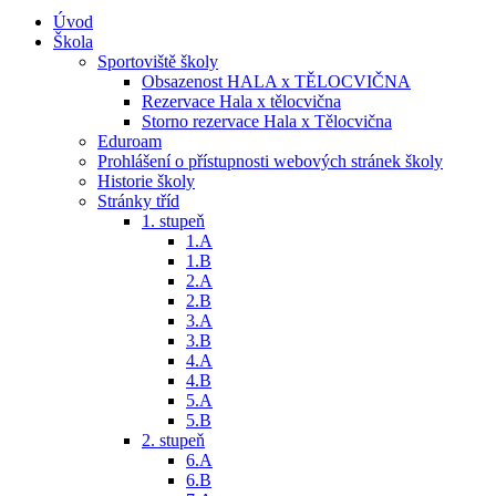
Úvod
Škola
Sportoviště školy
Obsazenost HALA x TĚLOCVIČNA
Rezervace Hala x tělocvična
Storno rezervace Hala x Tělocvična
Eduroam
Prohlášení o přístupnosti webových stránek školy
Historie školy
Stránky tříd
1. stupeň
1.A
1.B
2.A
2.B
3.A
3.B
4.A
4.B
5.A
5.B
2. stupeň
6.A
6.B