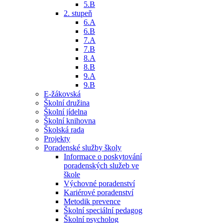
5.B
2. stupeň
6.A
6.B
7.A
7.B
8.A
8.B
9.A
9.B
E-žákovská
Školní družina
Školní jídelna
Školní knihovna
Školská rada
Projekty
Poradenské služby školy
Informace o poskytování
poradenských služeb ve
škole
Výchovné poradenství
Kariérové poradenství
Metodik prevence
Školní speciální pedagog
Školní psycholog