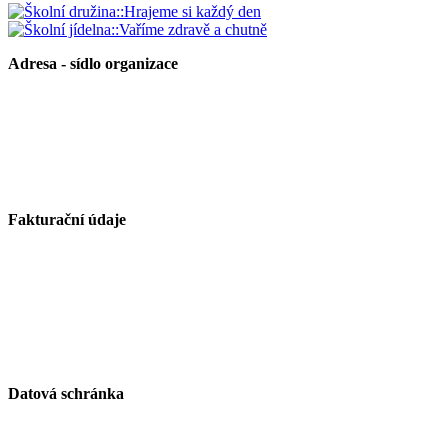
Adresa - sídlo organizace
Základní škola Paskov, okres Frýdek-Místek, příspěvková
organizace
Kirilovova 330
739 21 Paskov
Fakturační údaje
Základní škola Paskov, okres Frýdek-Místek, příspěvková
organizace
Kirilovova 330
739 21 Paskov
IČ: 750 26 261
Datová schránka
ID schránky: zjsmnf5