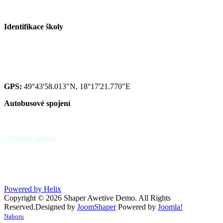
Identifikace školy
Red IZO: 600 134 075
IZO: 102092222
GPS:
49°43'58.013"N, 18°17'21.770"E
Autobusové spojení
zastávka Paskov,,sokolovna - linky 39, 370
zastávka Paskov,,u hřbitova
Vyhledat spojení
Powered by Helix
Copyright © 2026 Shaper Awetive Demo. All Rights
Reserved.
Designed by
JoomShaper
Powered by
Joomla!
Nahoru