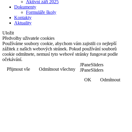
Aktivní září 2025
Dokumenty
Formuláře školy
Kontakty
Aktuality
Uložit
Předvolby uživatele cookies
Používáme soubory cookie, abychom vám zajistili co nejlepší
zážitek z našich webových stránek. Pokud používání souborů
cookie odmítnete, nemusí tyto webové stránky fungovat podle
očekávání.
JPaneSliders
Přijmout vše
Odmítnout všechny
JPaneSliders
OK
Odmítnout