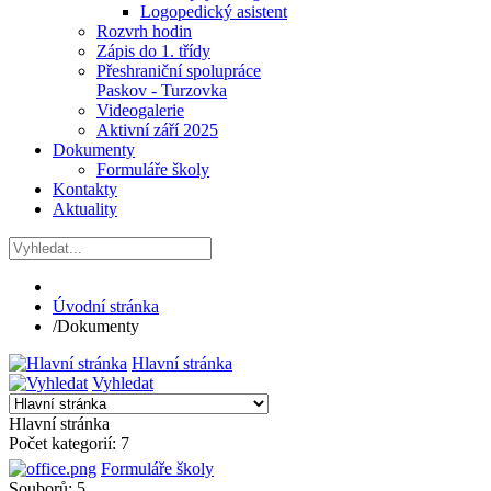
Logopedický asistent
Rozvrh hodin
Zápis do 1. třídy
Přeshraniční spolupráce
Paskov - Turzovka
Videogalerie
Aktivní září 2025
Dokumenty
Formuláře školy
Kontakty
Aktuality
Úvodní stránka
/
Dokumenty
Hlavní stránka
Vyhledat
Hlavní stránka
Počet kategorií: 7
Formuláře školy
Souborů: 5