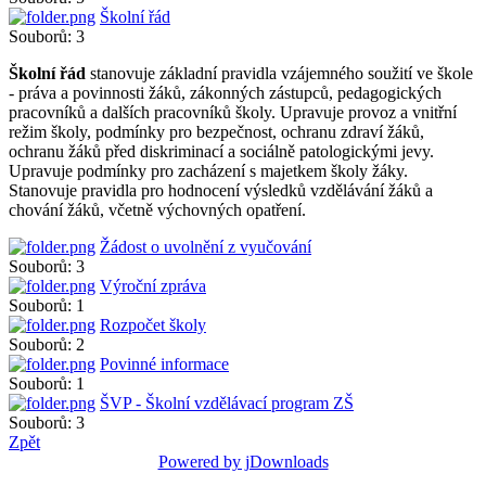
Školní řád
Souborů: 3
Školní řád
stanovuje základní pravidla vzájemného soužití ve škole
- práva a povinnosti žáků, zákonných zástupců, pedagogických
pracovníků a dalších pracovníků školy. Upravuje provoz a vnitřní
režim školy, podmínky pro bezpečnost, ochranu zdraví žáků,
ochranu žáků před diskriminací a sociálně patologickými jevy.
Upravuje podmínky pro zacházení s majetkem školy žáky.
Stanovuje pravidla pro hodnocení výsledků vzdělávání žáků a
chování žáků, včetně výchovných opatření.
Žádost o uvolnění z vyučování
Souborů: 3
Výroční zpráva
Souborů: 1
Rozpočet školy
Souborů: 2
Povinné informace
Souborů: 1
ŠVP - Školní vzdělávací program ZŠ
Souborů: 3
Zpět
Powered by jDownloads