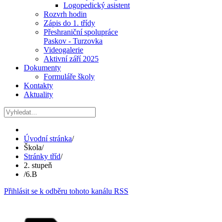
Logopedický asistent
Rozvrh hodin
Zápis do 1. třídy
Přeshraniční spolupráce
Paskov - Turzovka
Videogalerie
Aktivní září 2025
Dokumenty
Formuláře školy
Kontakty
Aktuality
Úvodní stránka
/
Škola
/
Stránky tříd
/
2. stupeň
/
6.B
Přihlásit se k odběru tohoto kanálu RSS