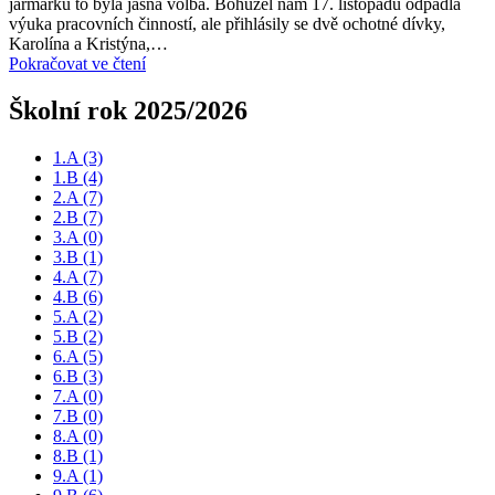
jarmarku to byla jasná volba. Bohužel nám 17. listopadu odpadla
výuka pracovních činností, ale přihlásily se dvě ochotné dívky,
Karolína a Kristýna,…
Pokračovat ve čtení
Školní rok 2025/2026
1.A
(3)
1.B
(4)
2.A
(7)
2.B
(7)
3.A
(0)
3.B
(1)
4.A
(7)
4.B
(6)
5.A
(2)
5.B
(2)
6.A
(5)
6.B
(3)
7.A
(0)
7.B
(0)
8.A
(0)
8.B
(1)
9.A
(1)