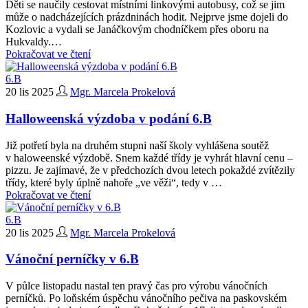
Děti se naučily cestovat místními linkovými autobusy, což se jim
může o nadcházejících prázdninách hodit. Nejprve jsme dojeli do
Kozlovic a vydali se Janáčkovým chodníčkem přes oboru na
Hukvaldy.…
Pokračovat ve čtení
6.B
20 lis 2025
Mgr. Marcela Prokelová
Halloweenská výzdoba v podání 6.B
Již potřetí byla na druhém stupni naší školy vyhlášena soutěž
v haloweenské výzdobě. Snem každé třídy je vyhrát hlavní cenu –
pizzu. Je zajímavé, že v předchozích dvou letech pokaždé zvítězily
třídy, které byly úplně nahoře „ve věži“, tedy v …
Pokračovat ve čtení
6.B
20 lis 2025
Mgr. Marcela Prokelová
Vánoční perníčky v 6.B
V půlce listopadu nastal ten pravý čas pro výrobu vánočních
perníčků. Po loňském úspěchu vánočního pečiva na paskovském