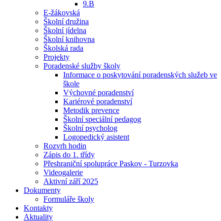
9.B
E-žákovská
Školní družina
Školní jídelna
Školní knihovna
Školská rada
Projekty
Poradenské služby školy
Informace o poskytování poradenských služeb ve
škole
Výchovné poradenství
Kariérové poradenství
Metodik prevence
Školní speciální pedagog
Školní psycholog
Logopedický asistent
Rozvrh hodin
Zápis do 1. třídy
Přeshraniční spolupráce Paskov - Turzovka
Videogalerie
Aktivní září 2025
Dokumenty
Formuláře školy
Kontakty
Aktuality