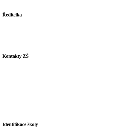
www.mesto-paskov.cz
Ředitelka
Mgr. Lucie Butkovová
Tel.: +420 558 115 012
E-mail:
butkovova@zspaskov.cz
Kontakty ZŠ
Tel. info ZŠ: +420 558 115 011
Tel. jídelna: +420 558 115 008
Tel. družina: +420 558 115 017
Tel. sborovna I. st.: +420 558 115 016
Tel. malá škola: +420 558 115 002
E-mail ZŠ:
info@zspaskov.cz
E-mail jídelna:
jedlickova@zspaskov.cz
E-mail družina:
michalkova@zspaskov.cz
Identifikace školy