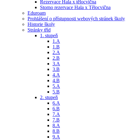
Rezervace Hala x tělocvična
Storno rezervace Hala x Tělocvična
Eduroam
Prohlášení o přístupnosti webových stránek školy
Historie školy
Stránky tříd
1. stupeň
1.A
1.B
2.A
2.B
3.A
3.B
4.A
4.B
5.A
5.B
2. stupeň
6.A
6.B
7.A
7.B
8.A
8.B
9.A