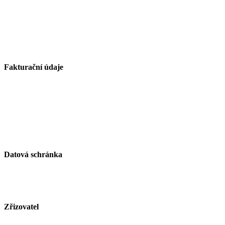
Základní škola Paskov, okres Frýdek-Místek, příspěvková
organizace
Kirilovova 330
739 21 Paskov
Fakturační údaje
Základní škola Paskov, okres Frýdek-Místek, příspěvková
organizace
Kirilovova 330
739 21 Paskov
IČ: 750 26 261
Datová schránka
ID schránky: zjsmnf5
Zřizovatel
Město Paskov