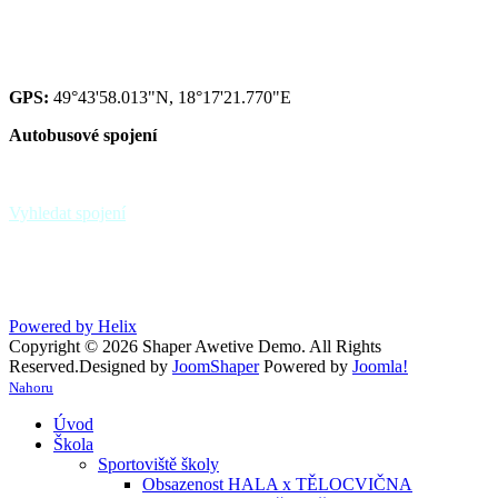
Red IZO: 600 134 075
IZO: 102092222
GPS:
49°43'58.013"N, 18°17'21.770"E
Autobusové spojení
zastávka Paskov,,sokolovna - linky 39, 370
zastávka Paskov,,u hřbitova
Vyhledat spojení
Powered by Helix
Copyright © 2026 Shaper Awetive Demo. All Rights
Reserved.
Designed by
JoomShaper
Powered by
Joomla!
Nahoru
Úvod
Škola
Sportoviště školy
Obsazenost HALA x TĚLOCVIČNA