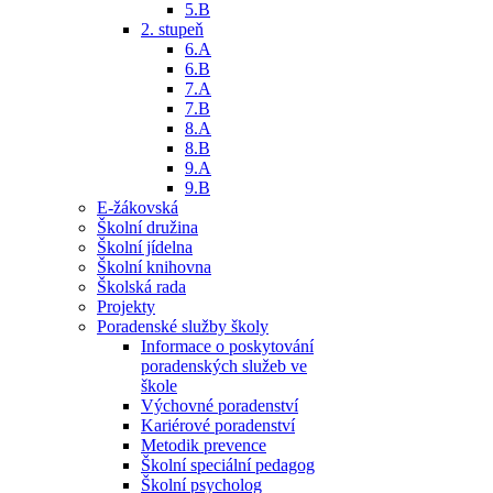
5.B
2. stupeň
6.A
6.B
7.A
7.B
8.A
8.B
9.A
9.B
E-žákovská
Školní družina
Školní jídelna
Školní knihovna
Školská rada
Projekty
Poradenské služby školy
Informace o poskytování
poradenských služeb ve
škole
Výchovné poradenství
Kariérové poradenství
Metodik prevence
Školní speciální pedagog
Školní psycholog