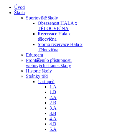
Úvod
Škola
Sportoviště školy
Obsazenost HALA x
TĚLOCVIČNA
Rezervace Hala x
tělocvična
Storno rezervace Hala x
Tělocvična
Eduroam
Prohlášení o přístupnosti
webových stránek školy
Historie školy
Stránky tříd
1. stupeň
1.A
1.B
2.A
2.B
3.A
3.B
4.A
4.B
5.A