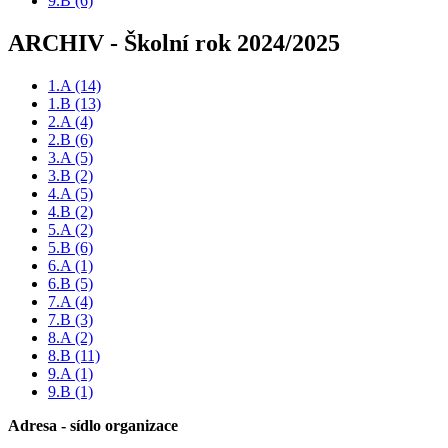
9.B
(6)
ARCHIV - Školní rok 2024/2025
1.A
(14)
1.B
(13)
2.A
(4)
2.B
(6)
3.A
(5)
3.B
(2)
4.A
(5)
4.B
(2)
5.A
(2)
5.B
(6)
6.A
(1)
6.B
(5)
7.A
(4)
7.B
(3)
8.A
(2)
8.B
(11)
9.A
(1)
9.B
(1)
Adresa - sídlo organizace