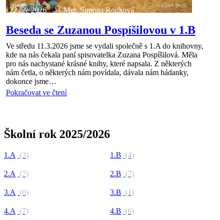
22 bře 2026
Mgr. Simona Rodková
Beseda se Zuzanou Pospíšilovou v 1.B
Ve středu 11.3.2026 jsme se vydali společně s 1.A do knihovny,
kde na nás čekala paní spisovatelka Zuzana Pospíšilová. Měla
pro nás nachystané krásné knihy, které napsala. Z některých
nám četla, o některých nám povídala, dávala nám hádanky,
dokonce jsme…
Pokračovat ve čtení
Školní rok 2025/2026
1.A
(3)
1.B
(4)
2.A
(7)
2.B
(7)
3.A
(0)
3.B
(1)
4.A
(7)
4.B
(6)