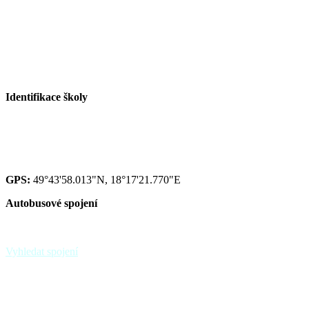
Tel. sborovna I. st.: +420 558 115 016
Tel. malá škola: +420 558 115 002
E-mail ZŠ:
info@zspaskov.cz
E-mail jídelna:
jedlickova@zspaskov.cz
E-mail družina:
michalkova@zspaskov.cz
Identifikace školy
Red IZO: 600 134 075
IZO: 102092222
GPS:
49°43'58.013"N, 18°17'21.770"E
Autobusové spojení
zastávka Paskov,,sokolovna - linky 39, 370
zastávka Paskov,,u hřbitova
Vyhledat spojení