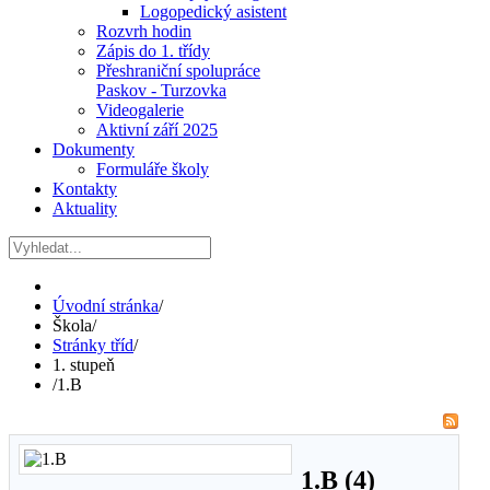
Logopedický asistent
Rozvrh hodin
Zápis do 1. třídy
Přeshraniční spolupráce
Paskov - Turzovka
Videogalerie
Aktivní září 2025
Dokumenty
Formuláře školy
Kontakty
Aktuality
Úvodní stránka
/
Škola
/
Stránky tříd
/
1. stupeň
/
1.B
1.B (4)