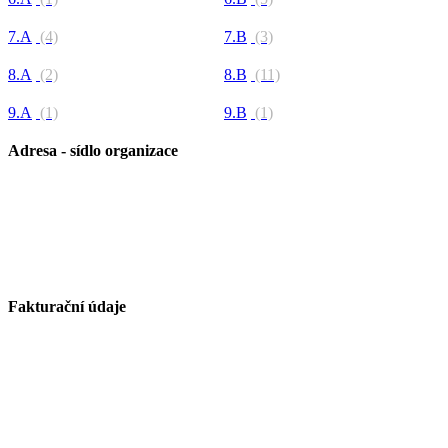
7.A
(4)
7.B
(3)
8.A
(2)
8.B
(11)
9.A
(1)
9.B
(1)
Adresa - sídlo organizace
Základní škola Paskov, okres Frýdek-Místek, příspěvková
organizace
Kirilovova 330
739 21 Paskov
Fakturační údaje
Základní škola Paskov, okres Frýdek-Místek, příspěvková
organizace
Kirilovova 330
739 21 Paskov
IČ: 750 26 261