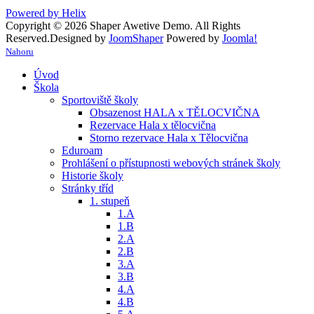
Powered by Helix
Copyright © 2026 Shaper Awetive Demo. All Rights
Reserved.
Designed by
JoomShaper
Powered by
Joomla!
Nahoru
Úvod
Škola
Sportoviště školy
Obsazenost HALA x TĚLOCVIČNA
Rezervace Hala x tělocvična
Storno rezervace Hala x Tělocvična
Eduroam
Prohlášení o přístupnosti webových stránek školy
Historie školy
Stránky tříd
1. stupeň
1.A
1.B
2.A
2.B
3.A
3.B
4.A
4.B