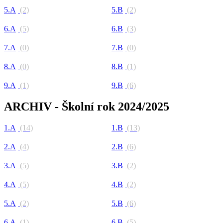
5.A
(2)
5.B
(2)
6.A
(5)
6.B
(3)
7.A
(0)
7.B
(0)
8.A
(0)
8.B
(1)
9.A
(1)
9.B
(6)
ARCHIV - Školní rok 2024/2025
1.A
(14)
1.B
(13)
2.A
(4)
2.B
(6)
3.A
(5)
3.B
(2)
4.A
(5)
4.B
(2)
5.A
(2)
5.B
(6)
6.A
(1)
6.B
(5)