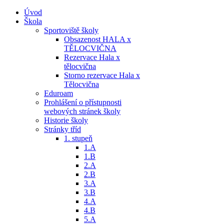
Úvod
Škola
Sportoviště školy
Obsazenost HALA x
TĚLOCVIČNA
Rezervace Hala x
tělocvična
Storno rezervace Hala x
Tělocvična
Eduroam
Prohlášení o přístupnosti
webových stránek školy
Historie školy
Stránky tříd
1. stupeň
1.A
1.B
2.A
2.B
3.A
3.B
4.A
4.B
5.A