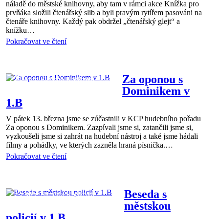
náladě do městské knihovny, aby tam v rámci akce Knížka pro
prvňáka složili čtenářský slib a byli pravým rytířem pasováni na
čtenáře knihovny. Každý pak obdržel „čtenářský glejt“ a
knížku…
Pokračovat ve čtení
1.B
22 bře 2026
Za oponou s
Mgr. Simona Rodková
Dominikem v
1.B
V pátek 13. března jsme se zúčastnili v KCP hudebního pořadu
Za oponou s Dominikem. Zazpívali jsme si, zatančili jsme si,
vyzkoušeli jsme si zahrát na hudební nástroj a také jsme hádali
filmy a pohádky, ve kterých zazněla hraná písnička.…
Pokračovat ve čtení
1.B
22 bře 2026
Beseda s
Mgr. Simona Rodková
městskou
policií v 1.B