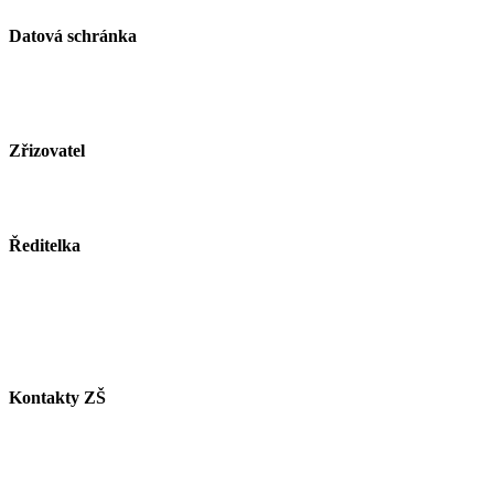
Datová schránka
ID schránky: zjsmnf5
Zřizovatel
Město Paskov
www.mesto-paskov.cz
Ředitelka
Mgr. Lucie Butkovová
Tel.: +420 558 115 012
E-mail:
butkovova@zspaskov.cz
Kontakty ZŠ
Tel. info ZŠ: +420 558 115 011
Tel. jídelna: +420 558 115 008
Tel. družina: +420 558 115 017