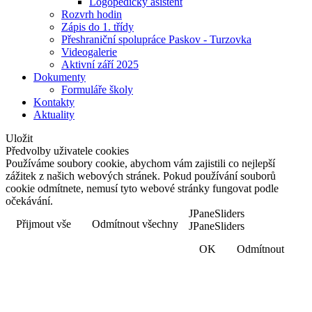
Logopedický asistent
Rozvrh hodin
Zápis do 1. třídy
Přeshraniční spolupráce Paskov - Turzovka
Videogalerie
Aktivní září 2025
Dokumenty
Formuláře školy
Kontakty
Aktuality
Uložit
Předvolby uživatele cookies
Používáme soubory cookie, abychom vám zajistili co nejlepší
zážitek z našich webových stránek. Pokud používání souborů
cookie odmítnete, nemusí tyto webové stránky fungovat podle
očekávání.
JPaneSliders
Přijmout vše
Odmítnout všechny
JPaneSliders
OK
Odmítnout