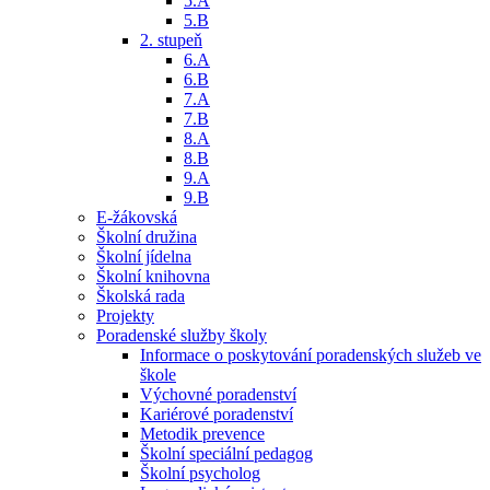
5.A
5.B
2. stupeň
6.A
6.B
7.A
7.B
8.A
8.B
9.A
9.B
E-žákovská
Školní družina
Školní jídelna
Školní knihovna
Školská rada
Projekty
Poradenské služby školy
Informace o poskytování poradenských služeb ve
škole
Výchovné poradenství
Kariérové poradenství
Metodik prevence
Školní speciální pedagog
Školní psycholog