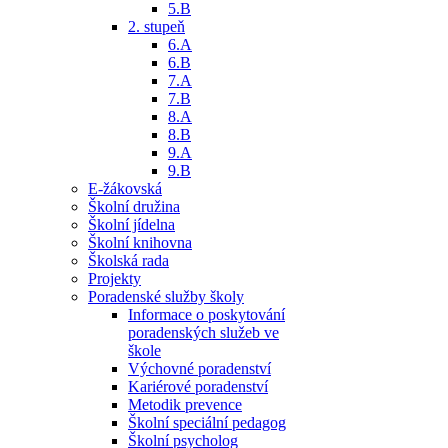
5.B
2. stupeň
6.A
6.B
7.A
7.B
8.A
8.B
9.A
9.B
E-žákovská
Školní družina
Školní jídelna
Školní knihovna
Školská rada
Projekty
Poradenské služby školy
Informace o poskytování
poradenských služeb ve
škole
Výchovné poradenství
Kariérové poradenství
Metodik prevence
Školní speciální pedagog
Školní psycholog