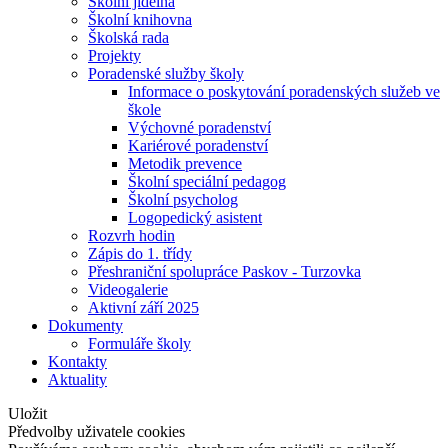
Školní jídelna
Školní knihovna
Školská rada
Projekty
Poradenské služby školy
Informace o poskytování poradenských služeb ve
škole
Výchovné poradenství
Kariérové poradenství
Metodik prevence
Školní speciální pedagog
Školní psycholog
Logopedický asistent
Rozvrh hodin
Zápis do 1. třídy
Přeshraniční spolupráce Paskov - Turzovka
Videogalerie
Aktivní září 2025
Dokumenty
Formuláře školy
Kontakty
Aktuality
Uložit
Předvolby uživatele cookies