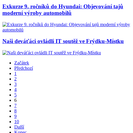
Exkurze 9. ročníků do Hyundai: Objevování tajů
moderní výroby automobilů
Naši deváťáci ovládli IT soutěž ve Frýdku-Místku
Začátek
Předchozí
1
2
3
4
5
6
7
8
9
10
Další
Konec