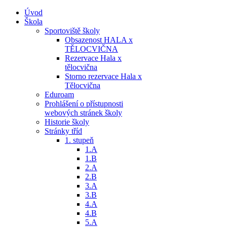
Úvod
Škola
Sportoviště školy
Obsazenost HALA x
TĚLOCVIČNA
Rezervace Hala x
tělocvična
Storno rezervace Hala x
Tělocvična
Eduroam
Prohlášení o přístupnosti
webových stránek školy
Historie školy
Stránky tříd
1. stupeň
1.A
1.B
2.A
2.B
3.A
3.B
4.A
4.B
5.A