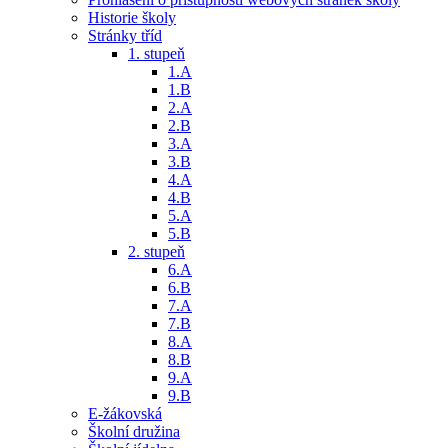
Historie školy
Stránky tříd
1. stupeň
1.A
1.B
2.A
2.B
3.A
3.B
4.A
4.B
5.A
5.B
2. stupeň
6.A
6.B
7.A
7.B
8.A
8.B
9.A
9.B
E-žákovská
Školní družina