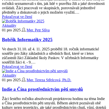
ročníků seznamovali s tím, jak lidé v pravěku žili a jaké dovednosti
ovládali. Žáci pracovali ve skupinách, porovnávali jednotlivé
předměty a diskutovali o jejich možném využití.…
Pokračovat ve čtení
Aktuality
01 pro 2025
Mgr. Petr Slíva
Bobřík Informatiky 2025
Ve dnech 31.10. až 4. 11. 2025 proběhl 18. ročník informatické
soutěže pro žáky základních a středních škol, které se i letos
zúčastnili žáci Základní školy Paskov. V učebnách Informatiky
soutěžili žáci 4. - 9.…
Pokračovat ve čtení
Aktuality
01 pro 2025
Mgr. Tereza Střelcová, Ph.D.
Indie a Čína prostřednictvím pěti smyslů
Žáci šestého ročníku absolvovali projektovou hodinu na téma Indie
a Čína prostřednictvím pěti smyslů. Během aktivit poznávali obě
kultury nejen teoreticky, ale také prostřednictvím chutí, vůní, doteků