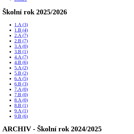
Školní rok 2025/2026
1.A
(3)
1.B
(4)
2.A
(7)
2.B
(7)
3.A
(0)
3.B
(1)
4.A
(7)
4.B
(6)
5.A
(2)
5.B
(2)
6.A
(5)
6.B
(3)
7.A
(0)
7.B
(0)
8.A
(0)
8.B
(1)
9.A
(1)
9.B
(6)
ARCHIV - Školní rok 2024/2025