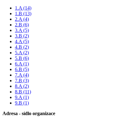
1.A
(14)
1.B
(13)
2.A
(4)
2.B
(6)
3.A
(5)
3.B
(2)
4.A
(5)
4.B
(2)
5.A
(2)
5.B
(6)
6.A
(1)
6.B
(5)
7.A
(4)
7.B
(3)
8.A
(2)
8.B
(11)
9.A
(1)
9.B
(1)
Adresa - sídlo organizace
Základní škola Paskov, okres Frýdek-Místek, příspěvková
organizace
Kirilovova 330