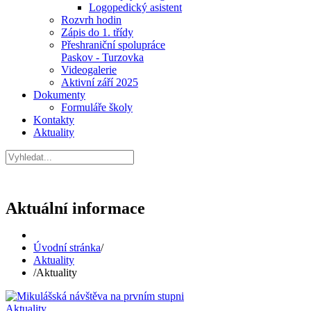
Logopedický asistent
Rozvrh hodin
Zápis do 1. třídy
Přeshraniční spolupráce
Paskov - Turzovka
Videogalerie
Aktivní září 2025
Dokumenty
Formuláře školy
Kontakty
Aktuality
Aktuální informace
Úvodní stránka
/
Aktuality
/
Aktuality
Aktuality