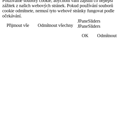
Používáme soubory cookie, abychom vám zajistili co nejlepší
zážitek z našich webových stránek. Pokud používání souborů
cookie odmítnete, nemusí tyto webové stránky fungovat podle
očekávání.
JPaneSliders
Přijmout vše
Odmítnout všechny
JPaneSliders
OK
Odmítnout