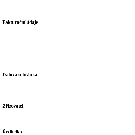
739 21 Paskov
Fakturační údaje
Základní škola Paskov, okres Frýdek-Místek, příspěvková
organizace
Kirilovova 330
739 21 Paskov
IČ: 750 26 261
Datová schránka
ID schránky: zjsmnf5
Zřizovatel
Město Paskov
www.mesto-paskov.cz
Ředitelka