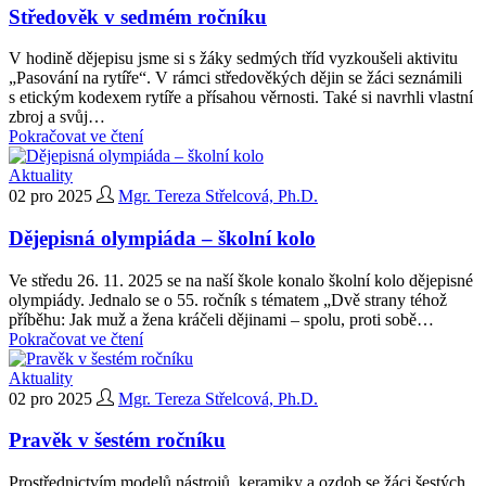
Středověk v sedmém ročníku
V hodině dějepisu jsme si s žáky sedmých tříd vyzkoušeli aktivitu
„Pasování na rytíře“. V rámci středověkých dějin se žáci seznámili
s etickým kodexem rytíře a přísahou věrnosti. Také si navrhli vlastní
zbroj a svůj…
Pokračovat ve čtení
Aktuality
02 pro 2025
Mgr. Tereza Střelcová, Ph.D.
Dějepisná olympiáda – školní kolo
Ve středu 26. 11. 2025 se na naší škole konalo školní kolo dějepisné
olympiády. Jednalo se o 55. ročník s tématem „Dvě strany téhož
příběhu: Jak muž a žena kráčeli dějinami – spolu, proti sobě…
Pokračovat ve čtení
Aktuality
02 pro 2025
Mgr. Tereza Střelcová, Ph.D.
Pravěk v šestém ročníku
Prostřednictvím modelů nástrojů, keramiky a ozdob se žáci šestých