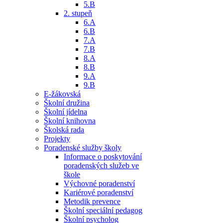
5.B
2. stupeň
6.A
6.B
7.A
7.B
8.A
8.B
9.A
9.B
E-žákovská
Školní družina
Školní jídelna
Školní knihovna
Školská rada
Projekty
Poradenské služby školy
Informace o poskytování
poradenských služeb ve
škole
Výchovné poradenství
Kariérové poradenství
Metodik prevence
Školní speciální pedagog
Školní psycholog