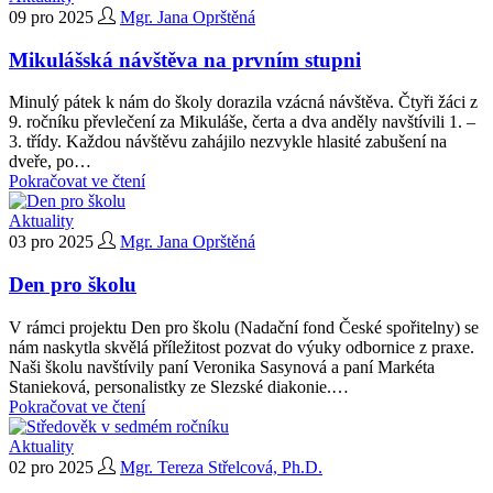
09 pro 2025
Mgr. Jana Oprštěná
Mikulášská návštěva na prvním stupni
Minulý pátek k nám do školy dorazila vzácná návštěva. Čtyři žáci z
9. ročníku převlečení za Mikuláše, čerta a dva anděly navštívili 1. –
3. třídy. Každou návštěvu zahájilo nezvykle hlasité zabušení na
dveře, po…
Pokračovat ve čtení
Aktuality
03 pro 2025
Mgr. Jana Oprštěná
Den pro školu
V rámci projektu Den pro školu (Nadační fond České spořitelny) se
nám naskytla skvělá příležitost pozvat do výuky odbornice z praxe.
Naši školu navštívily paní Veronika Sasynová a paní Markéta
Stanieková, personalistky ze Slezské diakonie.…
Pokračovat ve čtení
Aktuality
02 pro 2025
Mgr. Tereza Střelcová, Ph.D.