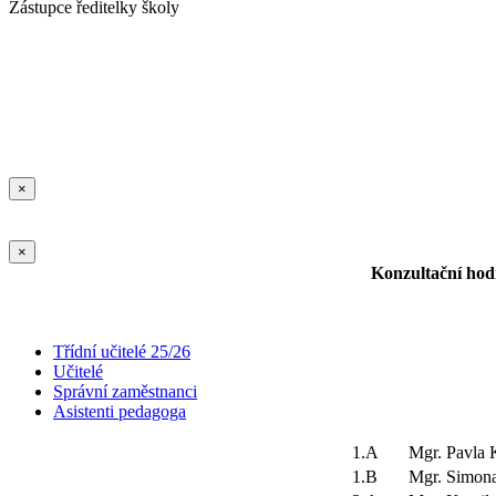
Zástupce ředitelky školy
×
×
Konzultační hodi
Třídní učitelé 25/26
Učitelé
Správní zaměstnanci
Asistenti pedagoga
1.A
Mgr. Pavl
1.B
Mgr. Simon