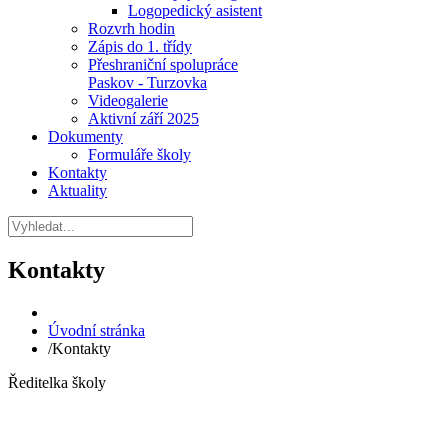
Logopedický asistent
Rozvrh hodin
Zápis do 1. třídy
Přeshraniční spolupráce
Paskov - Turzovka
Videogalerie
Aktivní září 2025
Dokumenty
Formuláře školy
Kontakty
Aktuality
Kontakty
Úvodní stránka
/
Kontakty
Ředitelka školy