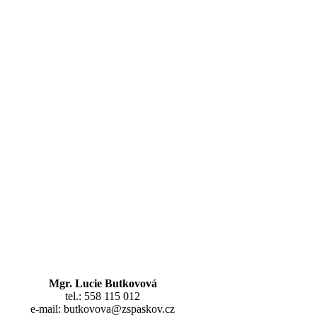
Mgr. Lucie Butkovová
tel.: 558 115 012
e-mail: butkovova@zspaskov.cz