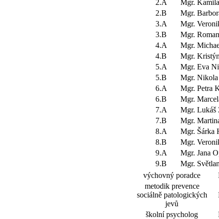
2.A
Mgr. Kami
2.B
Mgr. Barbor
3.A
Mgr. Vero
3.B
Mgr. Roman
4.A
Mgr. Micha
4.B
Mgr. Kristý
5.A
Mgr. Eva Ni
5.B
Mgr. Nikol
6.A
Mgr. Petra 
6.B
Mgr. Marce
7.A
Mgr. Lukáš 
7.B
Mgr. Martin
8.A
Mgr. Šárk
8.B
Mgr. Veron
9.A
Mgr. Jana O
9.B
Mgr. Světla
výchovný poradce
metodik prevence
sociálně patologických
jevů
školní psycholog