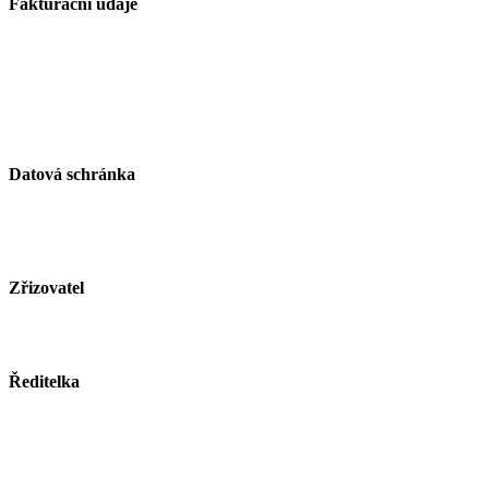
Fakturační údaje
Základní škola Paskov, okres Frýdek-Místek, příspěvková organizace
Kirilovova 330
739 21 Paskov
IČ: 750 26 261
Datová schránka
ID schránky: zjsmnf5
Zřizovatel
Město Paskov
www.mesto-paskov.cz
Ředitelka
Mgr. Lucie Butkovová
Tel.: +420 558 115 012
E-mail:
butkovova@zspaskov.cz