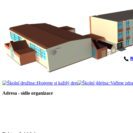
Adresa - sídlo organizace
Základní škola Paskov, okres Frýdek-Místek, příspěvková organizace
Kirilovova 330
739 21 Paskov