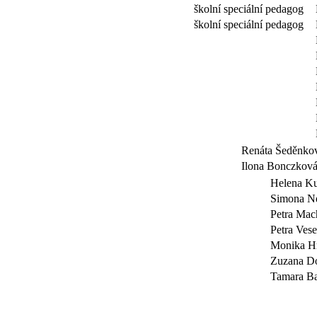
školní speciální pedagog
školní speciální pedagog
Renáta Šeděnk
Ilona Bonczkov
Helena K
Simona N
Petra Ma
Petra Ve
Monika 
Zuzana Do
Tamara 