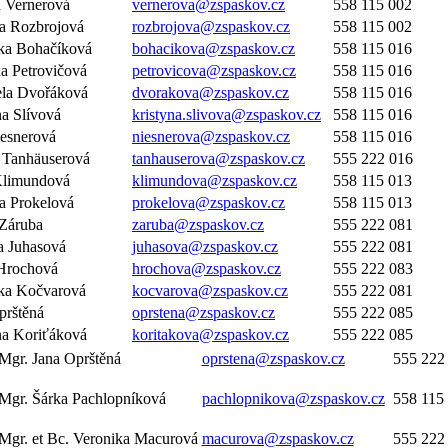
la Vernerová
vernerova@zspaskov.cz
558 115 002
a Rozbrojová
rozbrojova@zspaskov.cz
558 115 002
nika Bohačíková
bohacikova@zspaskov.cz
558 115 016
a Petrovičová
petrovicova@zspaskov.cz
558 115 016
ela Dvořáková
dvorakova@zspaskov.cz
558 115 016
na Slívová
kristyna.slivova@zspaskov.cz
558 115 016
esnerová
niesnerova@zspaskov.cz
558 115 016
a Tanhäuserová
tanhauserova@zspaskov.cz
555 222 016
Klimundová
klimundova@zspaskov.cz
558 115 013
la Prokelová
prokelova@zspaskov.cz
558 115 013
Záruba
zaruba@zspaskov.cz
555 222 081
a Juhasová
juhasova@zspaskov.cz
555 222 081
a Hrochová
hrochova@zspaskov.cz
555 222 083
ika Kočvarová
kocvarova@zspaskov.cz
555 222 081
prštěná
oprstena@zspaskov.cz
555 222 085
na Koriťáková
koritakova@zspaskov.cz
555 222 085
Mgr. Jana Oprštěná
oprstena@zspaskov.cz
555 222
Mgr. Šárka Pachlopníková
pachlopnikova@zspaskov.cz
558 115
Mgr. et Bc. Veronika Macurová
macurova@zspaskov.cz
555 222