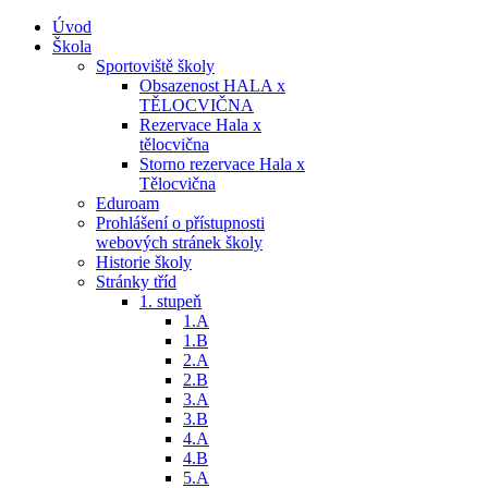
Úvod
Škola
Sportoviště školy
Obsazenost HALA x
TĚLOCVIČNA
Rezervace Hala x
tělocvična
Storno rezervace Hala x
Tělocvična
Eduroam
Prohlášení o přístupnosti
webových stránek školy
Historie školy
Stránky tříd
1. stupeň
1.A
1.B
2.A
2.B
3.A
3.B
4.A
4.B
5.A