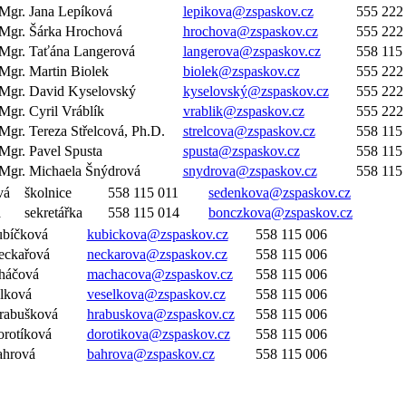
Mgr. Jana Lepíková
lepikova@zspaskov.cz
555 222
Mgr. Šárka Hrochová
hrochova@zspaskov.cz
555 222
Mgr. Taťána Langerová
langerova@zspaskov.cz
558 115
Mgr. Martin Biolek
biolek@zspaskov.cz
555 222
Mgr. David Kyselovský
kyselovský@zspaskov.cz
555 222
Mgr. Cyril Vráblík
vrablik@zspaskov.cz
555 222
Mgr. Tereza Střelcová, Ph.D.
strelcova@zspaskov.cz
558 115
Mgr. Pavel Spusta
spusta@zspaskov.cz
558 115
Mgr. Michaela Šnýdrová
snydrova@zspaskov.cz
558 115
ová
školnice
558 115 011
sedenkova@zspaskov.cz
á
sekretářka
558 115 014
bonczkova@zspaskov.cz
ubíčková
kubickova@zspaskov.cz
558 115 006
eckařová
neckarova@zspaskov.cz
558 115 006
cháčová
machacova@zspaskov.cz
558 115 006
selková
veselkova@zspaskov.cz
558 115 006
Hrabušková
hrabuskova@zspaskov.cz
558 115 006
rotíková
dorotikova@zspaskov.cz
558 115 006
Bahrová
bahrova@zspaskov.cz
558 115 006