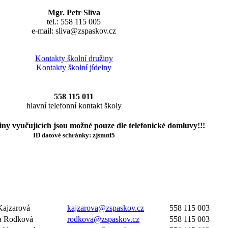
Mgr. Petr Slíva
tel.: 558 115 005
e-mail: sliva@zspaskov.cz
Kontakty školní družiny
Kontakty školní jídelny
558 115 011
hlavní telefonní kontakt školy
ny vyučujících jsou možné pouze dle telefonické domluvy!!!
ID datové schránky: zjsmnf5
a Kajzarová
kajzarova@zspaskov.cz
558 115 003
a Rodková
rodkova@zspaskov.cz
558 115 003