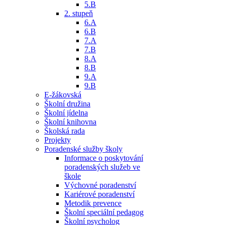
5.B
2. stupeň
6.A
6.B
7.A
7.B
8.A
8.B
9.A
9.B
E-žákovská
Školní družina
Školní jídelna
Školní knihovna
Školská rada
Projekty
Poradenské služby školy
Informace o poskytování
poradenských služeb ve
škole
Výchovné poradenství
Kariérové poradenství
Metodik prevence
Školní speciální pedagog
Školní psycholog