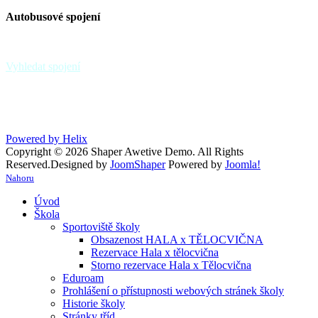
Autobusové spojení
zastávka Paskov,,sokolovna - linky 39, 370
zastávka Paskov,,u hřbitova
Vyhledat spojení
Powered by Helix
Copyright © 2026 Shaper Awetive Demo. All Rights
Reserved.
Designed by
JoomShaper
Powered by
Joomla!
Nahoru
Úvod
Škola
Sportoviště školy
Obsazenost HALA x TĚLOCVIČNA
Rezervace Hala x tělocvična
Storno rezervace Hala x Tělocvična
Eduroam
Prohlášení o přístupnosti webových stránek školy
Historie školy
Stránky tříd