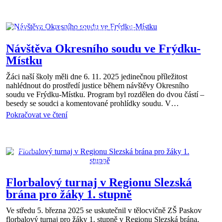
Aktuality
14 bře 2025
Mgr. Světlana Koriťáková
Návštěva Okresního soudu ve Frýdku-
Místku
Žáci naší školy měli dne 6. 11. 2025 jedinečnou příležitost
nahlédnout do prostředí justice během návštěvy Okresního
soudu ve Frýdku-Místku. Program byl rozdělen do dvou částí –
besedy se soudci a komentované prohlídky soudu. V…
Pokračovat ve čtení
Aktuality
14 bře 2025
Mgr. David Kyselovský
Florbalový turnaj v Regionu Slezská
brána pro žáky 1. stupně
Ve středu 5. března 2025 se uskutečnil v tělocvičně ZŠ Paskov
florbalový turnaj pro žáky 1. stupně v Regionu Slezská brána.