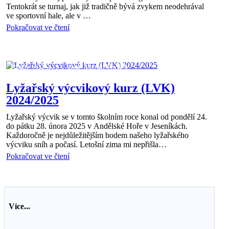
Tentokrát se turnaj, jak již tradičně bývá zvykem neodehrával
ve sportovní hale, ale v …
Pokračovat ve čtení
Aktuality
14 bře 2025
Mgr. Martin Biolek
Lyžařský výcvikový kurz (LVK)
2024/2025
Lyžařský výcvik se v tomto školním roce konal od pondělí 24.
do pátku 28. února 2025 v Andělské Hoře v Jeseníkách.
Každoročně je nejdůležitějším bodem našeho lyžařského
výcviku sníh a počasí. Letošní zima mi nepřišla…
Pokračovat ve čtení
Více...