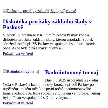
Aktuality
17 bře 2025
Mgr. Lucie Butkovová
Diskotéka pro žáky základní školy v
Paskově
V pátek 14. března se v Kulturním centru Paskov konala
diskotéka pro žáky základní školy, kterou uspořádal Spolek
sdružení rodičů při ZŠ Paskov ve spolupráci s kulturní komisí
obce. Akce byla plná zábavy, hudby a…
Aktuality
Pokračovat ve čtení
17 bře 2025
Richard
Dvorník
Badmintonový turnaj
Dne 5.3.2025 uspořádala Základní
škola v Paskově a badmintonový kroužek při ZŠ Paskov po
úspěšném „nultém ročníku“ první ročník badmintonového
turnaje jednotlivců, letos společně s turnajem ve florbale. Turnaj
byl pořádán ve spolupráci s Dobrovolným…
Pokračovat ve čtení