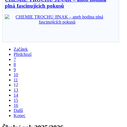
plná fascinujících pokusů
Začátek
Předchozí
7
8
9
10
11
12
13
14
15
16
Další
Konec