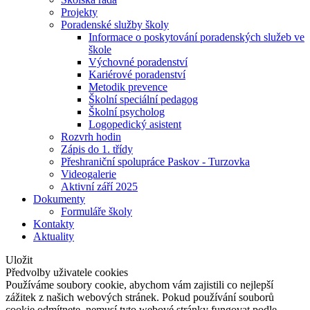
Projekty
Poradenské služby školy
Informace o poskytování poradenských služeb ve
škole
Výchovné poradenství
Kariérové poradenství
Metodik prevence
Školní speciální pedagog
Školní psycholog
Logopedický asistent
Rozvrh hodin
Zápis do 1. třídy
Přeshraniční spolupráce Paskov - Turzovka
Videogalerie
Aktivní září 2025
Dokumenty
Formuláře školy
Kontakty
Aktuality
Uložit
Předvolby uživatele cookies
Používáme soubory cookie, abychom vám zajistili co nejlepší
zážitek z našich webových stránek. Pokud používání souborů
cookie odmítnete, nemusí tyto webové stránky fungovat podle