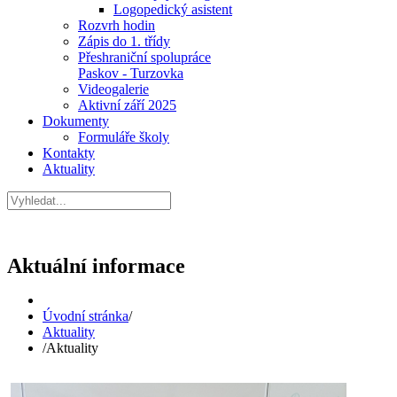
Logopedický asistent
Rozvrh hodin
Zápis do 1. třídy
Přeshraniční spolupráce
Paskov - Turzovka
Videogalerie
Aktivní září 2025
Dokumenty
Formuláře školy
Kontakty
Aktuality
Aktuální informace
Úvodní stránka
/
Aktuality
/
Aktuality