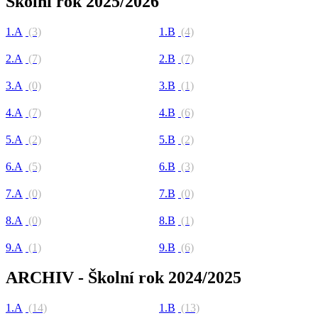
Školní rok 2025/2026
1.A
(3)
1.B
(4)
2.A
(7)
2.B
(7)
3.A
(0)
3.B
(1)
4.A
(7)
4.B
(6)
5.A
(2)
5.B
(2)
6.A
(5)
6.B
(3)
7.A
(0)
7.B
(0)
8.A
(0)
8.B
(1)
9.A
(1)
9.B
(6)
ARCHIV - Školní rok 2024/2025
1.A
(14)
1.B
(13)