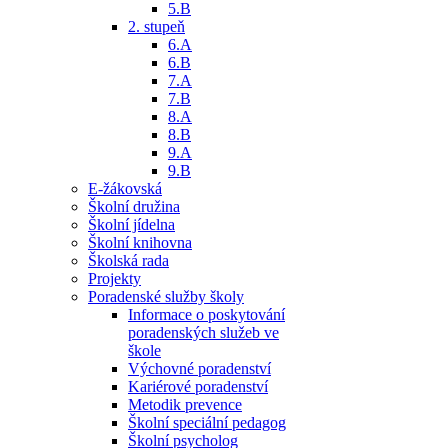
5.B
2. stupeň
6.A
6.B
7.A
7.B
8.A
8.B
9.A
9.B
E-žákovská
Školní družina
Školní jídelna
Školní knihovna
Školská rada
Projekty
Poradenské služby školy
Informace o poskytování
poradenských služeb ve
škole
Výchovné poradenství
Kariérové poradenství
Metodik prevence
Školní speciální pedagog
Školní psycholog