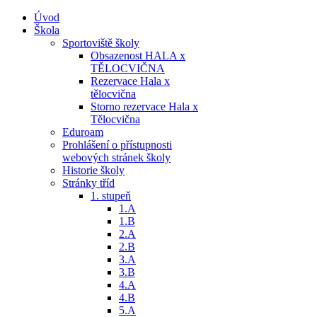
Úvod
Škola
Sportoviště školy
Obsazenost HALA x
TĚLOCVIČNA
Rezervace Hala x
tělocvična
Storno rezervace Hala x
Tělocvična
Eduroam
Prohlášení o přístupnosti
webových stránek školy
Historie školy
Stránky tříd
1. stupeň
1.A
1.B
2.A
2.B
3.A
3.B
4.A
4.B
5.A