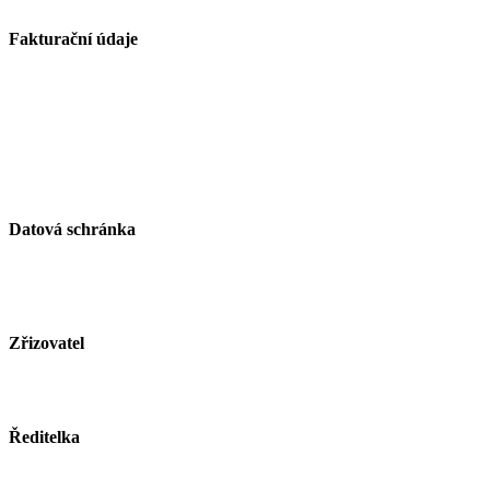
Fakturační údaje
Základní škola Paskov, okres Frýdek-Místek, příspěvková
organizace
Kirilovova 330
739 21 Paskov
IČ: 750 26 261
Datová schránka
ID schránky: zjsmnf5
Zřizovatel
Město Paskov
www.mesto-paskov.cz
Ředitelka
Mgr. Lucie Butkovová