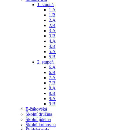
1. stupeň
1.A
1.B
2.A
2.B
3.A
3.B
4.A
4.B
5.A
5.B
2. stupeň
6.A
6.B
7.A
7.B
8.A
8.B
9.A
9.B
E-žákovská
Školní družina
Školní jídelna
Školní knihovna
Školská rada