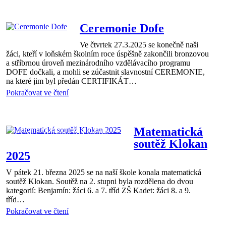
Mgr.
Martina
Juhasová
Ceremonie Dofe
Ve čtvrtek 27.3.2025 se konečně naši
žáci, kteří v loňském školním roce úspěšně zakončili bronzovou
a stříbrnou úroveň mezinárodního vzdělávacího programu
DOFE dočkali, a mohli se zúčastnit slavnostní CEREMONIE,
na které jim byl předán CERTIFIKÁT…
Pokračovat ve čtení
Aktuality
01 dub 2025
Matematická
Mgr. Veronika Kočvarová
soutěž Klokan
2025
V pátek 21. března 2025 se na naší škole konala matematická
soutěž Klokan. Soutěž na 2. stupni byla rozdělena do dvou
kategorií: Benjamín: žáci 6. a 7. tříd ZŠ Kadet: žáci 8. a 9.
tříd…
Pokračovat ve čtení