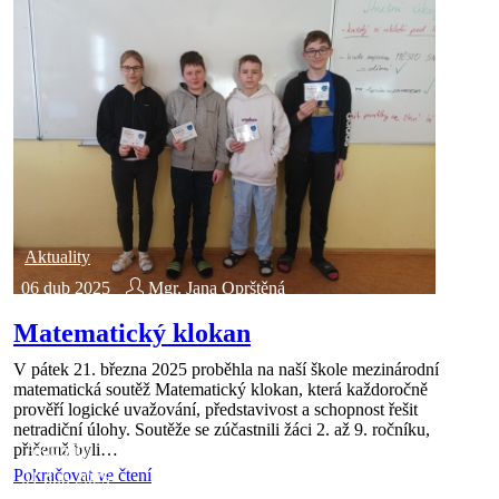
Aktuality
06 dub 2025
Mgr. Jana Oprštěná
Matematický klokan
V pátek 21. března 2025 proběhla na naší škole mezinárodní
matematická soutěž Matematický klokan, která každoročně
prověří logické uvažování, představivost a schopnost řešit
netradiční úlohy. Soutěže se zúčastnili žáci 2. až 9. ročníku,
přičemž byli…
Aktuality
Pokračovat ve čtení
01 dub 2025