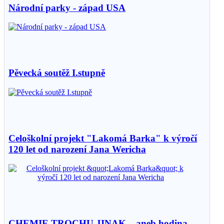
Národní parky - západ USA
Pěvecká soutěž I.stupně
Celoškolní projekt "Lakomá Barka" k výročí
120 let od narození Jana Wericha
CHEMIE TROCHU JINAK – aneb hodina