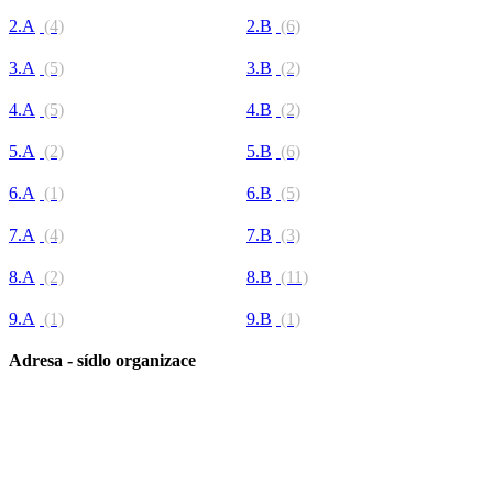
2.A
(4)
2.B
(6)
3.A
(5)
3.B
(2)
4.A
(5)
4.B
(2)
5.A
(2)
5.B
(6)
6.A
(1)
6.B
(5)
7.A
(4)
7.B
(3)
8.A
(2)
8.B
(11)
9.A
(1)
9.B
(1)
Adresa - sídlo organizace
Základní škola Paskov, okres Frýdek-Místek, příspěvková
organizace
Kirilovova 330
739 21 Paskov