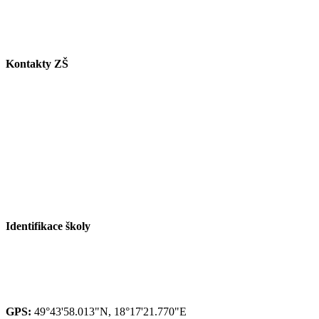
Tel.: +420 558 115 012
E-mail:
butkovova@zspaskov.cz
Kontakty ZŠ
Tel. info ZŠ: +420 558 115 011
Tel. jídelna: +420 558 115 008
Tel. družina: +420 558 115 017
Tel. sborovna I. st.: +420 558 115 016
Tel. malá škola: +420 558 115 002
E-mail ZŠ:
info@zspaskov.cz
E-mail jídelna:
jedlickova@zspaskov.cz
E-mail družina:
michalkova@zspaskov.cz
Identifikace školy
Red IZO: 600 134 075
IZO: 102092222
GPS:
49°43'58.013"N, 18°17'21.770"E